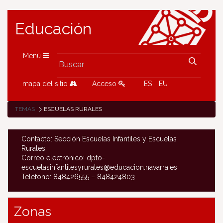
Educación
Menú
mapa del sitio
Acceso
ES
EU
TEMAS
ESCUELAS RURALES
Contacto: Sección Escuelas Infantiles y Escuelas
Rurales
Correo electrónico: dpto-
escuelasinfantilesyrurales@educacion.navarra.es
Teléfono: 848426555 – 848424803
Zonas