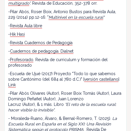
multigrado
”.
Revista de Educación, 352-378 orr.
-Pilar Abós, Roser Boix, Antonio Bustos para Revista Aula,
229 (2014) pp.12-16: "
Multinivel en la escuela rural
"
-
Revista Aula libre
-
Hik Hasi
-
Revista Cuadernos de Pedagogía
-
Cuadernos de pedagogía. Dialnet
-
Profesorado
. Revista de curriculum y formación del
profesorado
-Escuela de Ujué (2017) Proyecto "Todo lo que sabemos
sobre Cantónimo (del 684 al 780 d.C.)" [
versión castellano
]
Link
-Pilar Abós Olivares (Autor), Roser Boix Tomàs (Autor), Laura
Domingo Peñafiel (Autor), Juan Lorenzo
Lacruz (Autor), & 1 más. Libro
"El reto de la escuela rural:
hacer visible lo invisible"
.
- Moraleda-Ruano, Álvaro, & Bernal-Romero, T. (2025).
La
Escuela Rural en España en el Siglo XXI: Una Revisión
Sistemática según el protocolo PRISMA
. Revista De