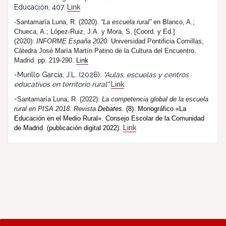
Educación, 407.
Link
-Santamaría Luna, R. (2020).
“La escuela rural”
en Blanco, A.;
Chueca, A.; López-Ruiz, J.A. y Mora, S. [Coord. y Ed.]
(2020):
INFORME España 2020.
Universidad Pontificia Comillas,
Cátedra José María Martín Patino de la Cultura del Encuentro.
Madrid. pp. 219-290.
Link
-Murillo García, J.L. (2026).
"Aulas, escuelas y centros
educativos en territorio rural"
Link
-
Santamaría Luna, R. (202
2
):
La competencia global de la escuela
rural en PISA 2018.
R
evista
Debates.
(8). Monográfico «La
Educación en el Medio Rural». Consejo Escolar de la Comunidad
Link
de Madrid. (publicación digital 2022).