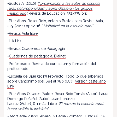
-Bustos A. (2010)
“
Aproximación a las aulas de escuela
rural: heterogeneidad y aprendizaje en los grupos
multigrado
”.
Revista de Educación, 352-378 orr.
-Pilar Abós, Roser Boix, Antonio Bustos para Revista Aula,
229 (2014) pp.12-16: "
Multinivel en la escuela rural
"
-
Revista Aula libre
-
Hik Hasi
-
Revista Cuadernos de Pedagogía
-
Cuadernos de pedagogía. Dialnet
-
Profesorado
. Revista de curriculum y formación del
profesorado
-Escuela de Ujué (2017) Proyecto "Todo lo que sabemos
sobre Cantónimo (del 684 al 780 d.C.)" [
versión castellano
]
Link
-Pilar Abós Olivares (Autor), Roser Boix Tomàs (Autor), Laura
Domingo Peñafiel (Autor), Juan Lorenzo
Lacruz (Autor), & 1 más. Libro
"El reto de la escuela rural:
hacer visible lo invisible"
.
- Moraleda-Ruano, Álvaro, & Bernal-Romero, T. (2025).
La