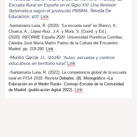
Escuela Rural en España en el Siglo XXI: Una Revisión
Sistemática según el protocolo PRISMA
. Revista De
Educación, 407.
Link
-Santamaría Luna, R. (2020).
“La escuela rural”
en Blanco, A.;
Chueca, A.; López-Ruiz, J.A. y Mora, S. [Coord. y Ed.]
(2020):
INFORME España 2020.
Universidad Pontificia Comillas,
Cátedra José María Martín Patino de la Cultura del Encuentro.
Madrid. pp. 219-290.
Link
-Murillo García, J.L. (2026).
"Aulas, escuelas y centros
educativos en territorio rural"
Link
-
Santamaría Luna, R. (202
2
):
La competencia global de la escuela
rural en PISA 2018.
R
evista
Debates.
(8). Monográfico «La
Educación en el Medio Rural». Consejo Escolar de la Comunidad
Link
de Madrid. (publicación digital 2022).