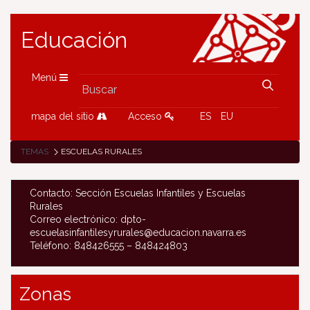
Educación
Menú
mapa del sitio
Acceso
ES
EU
TEMAS
ESCUELAS RURALES
Contacto: Sección Escuelas Infantiles y Escuelas
Rurales
Correo electrónico: dpto-
escuelasinfantilesyrurales@educacion.navarra.es
Teléfono: 848426555 – 848424803
Zonas