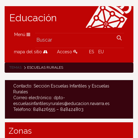
Educación
Menú
mapa del sitio
Acceso
ES
EU
TEMAS
ESCUELAS RURALES
Contacto: Sección Escuelas Infantiles y Escuelas
Rurales
Correo electrónico: dpto-
escuelasinfantilesyrurales@educacion.navarra.es
Teléfono: 848426555 – 848424803
Zonas