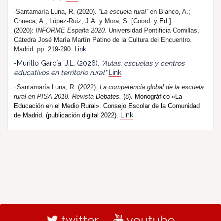
-Santamaría Luna, R. (2020).
“La escuela rural”
en Blanco, A.;
Chueca, A.; López-Ruiz, J.A. y Mora, S. [Coord. y Ed.]
(2020):
INFORME España 2020.
Universidad Pontificia Comillas,
Cátedra José María Martín Patino de la Cultura del Encuentro.
Madrid. pp. 219-290.
Link
-Murillo García, J.L. (2026).
"Aulas, escuelas y centros
educativos en territorio rural"
Link
-
Santamaría Luna, R. (202
2
):
La competencia global de la escuela
rural en PISA 2018.
R
evista
Debates.
(8). Monográfico «La
Educación en el Medio Rural». Consejo Escolar de la Comunidad
Link
de Madrid. (publicación digital 2022).
twitter
youtube