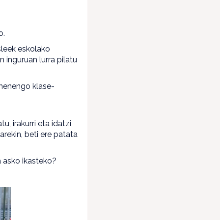
o.
sleek eskolako
n inguruan lurra pilatu
lehenengo klase-
, irakurri eta idatzi
rekin, beti ere patata
a asko ikasteko?