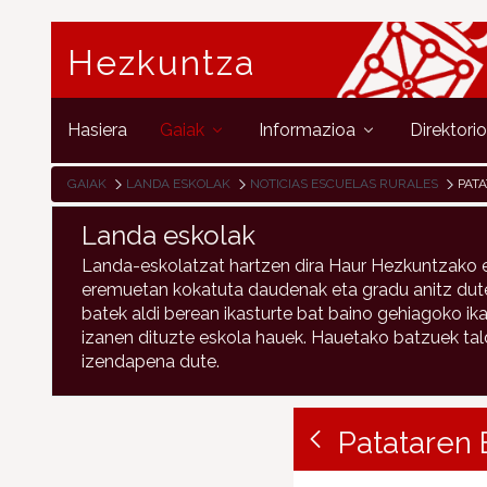
Hezkuntza
Hasiera
Gaiak
Informazioa
Direktori
GAIAK
LANDA ESKOLAK
NOTICIAS ESCUELAS RURALES
PAT
Landa eskolak
Landa-eskolatzat hartzen dira Haur Hezkuntzako e
eremuetan kokatuta daudenak eta gradu anitz duten
batek aldi berean ikasturte bat baino gehiagoko ika
izanen dituzte eskola hauek. Hauetako batzuek talde
izendapena dute.
Patataren 