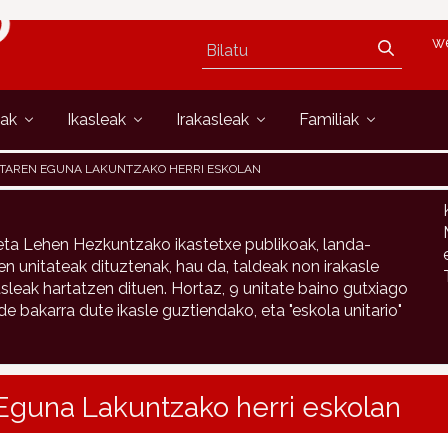
w
oak
Ikasleak
Irakasleak
Familiak
ATAREN EGUNA LAKUNTZAKO HERRI ESKOLAN
ta Lehen Hezkuntzako ikastetxe publikoak, landa-
 unitateak dituztenak, hau da, taldeak non irakasle
sleak hartatzen dituen. Hortaz, 9 unitate baino gutxiago
 bakarra dute ikasle guztiendako, eta "eskola unitario"
Eguna Lakuntzako herri eskolan