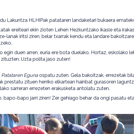
 du Lakuntza HLHIPak patataren landaketari bukaera ematek
tak ereiteari ekin zioten Lehen Hezkuntzako ikasle eta iraka
ze-lanak iritsi ziren, belar txarrak kendu eta landare bakoitzare
tzeko.
o egin duen arren, euria ere bota duelako. Hortaz, eskolako 
zituzten. Uzta polita jaso zuten!
n
Patataren Eguna
ospatu zuten. Gela bakoitzak, errezetak bilatu
ak prestatu zituen herriko elkartean hainbat gurasoren laguntza
olako sarreran errezeten erakusketa antolatu zuten.
o, bapo-bapo jarri ziren! Zer gehiago behar da ongi pasatu et