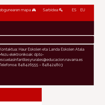
ebgunearen mapa
Sarbidea
ES
EU
Kontaktua: Haur Eskolen eta Landa Eskolen Atala
Mezu elektronikoak: dpto-
escuelasinfantilesyrurales@educacion.navarra.es
Telefonoa: 848426555 – 848424803