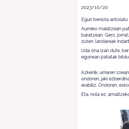
2023/10/20
Egun berezia antolatu
Aurreko maiatzean pata
baratzean. Gero, jorrat
zuten, landareak indar
Uda ona izan dute, ber
egunean patatak bildu 
Azkenik, urriaren 10ea
ondoren, jaki ezberdin
erabiliz. Ondoren, esk
Eta, nola ez, amaitzek