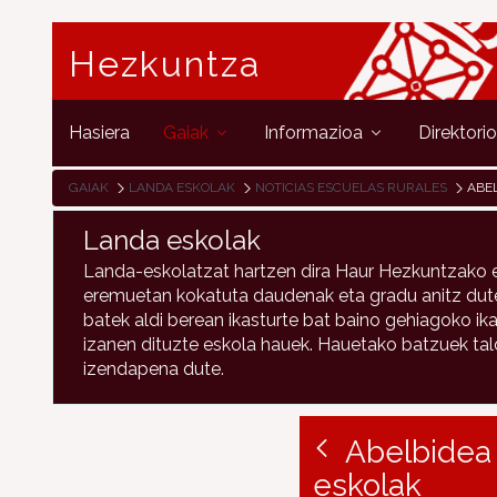
Hezkuntza
Hasiera
Gaiak
Informazioa
Direktori
GAIAK
LANDA ESKOLAK
NOTICIAS ESCUELAS RURALES
ABELBI
Landa eskolak
Landa-eskolatzat hartzen dira Haur Hezkuntzako e
eremuetan kokatuta daudenak eta gradu anitz duten
batek aldi berean ikasturte bat baino gehiagoko ika
izanen dituzte eskola hauek. Hauetako batzuek talde
izendapena dute.
Abelbidea 
eskolak