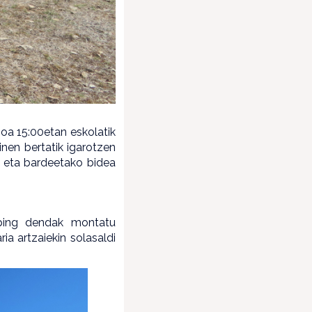
goa 15:00etan eskolatik
nen bertatik igarotzen
si eta bardeetako bidea
nping dendak montatu
a artzaiekin solasaldi