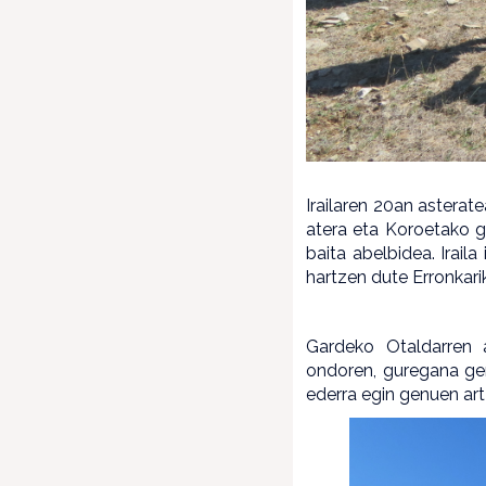
Irailaren 20an asterat
atera eta Koroetako g
baita abelbidea. Irail
hartzen dute Erronkarik
Gardeko Otaldarren 
ondoren, guregana ger
ederra egin genuen art