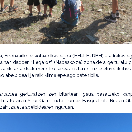
ea, Erronkariko eskolako ikaslegoa (HH-LH-DBH) eta irakasle
ainan dagoen “Legaroz” (Nabaskoize) zonaldera gerturatu gi
a izanik, artaldeek mendiko larreak uzten dituzte elurretik ihe
o abelbideari jarraiki klima epelago baten bila.
artaldea gerturatzen zen bitartean, gaua pasatzeko ka
turatu ziren Aitor Garmendia, Tomas Pasquel eta Ruben Glari
zaintza eta abelbidearen inguruan.