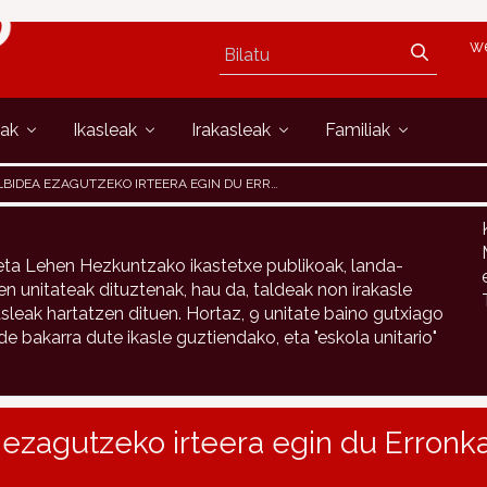
w
oak
Ikasleak
Irakasleak
Familiak
DEA EZAGUTZEKO IRTEERA EGIN DU ERRONKARIKO LANDA ESKOLAK
ta Lehen Hezkuntzako ikastetxe publikoak, landa-
 unitateak dituztenak, hau da, taldeak non irakasle
sleak hartatzen dituen. Hortaz, 9 unitate baino gutxiago
 bakarra dute ikasle guztiendako, eta "eskola unitario"
ezagutzeko irteera egin du Erronka