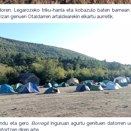
oren, Legarozeko triku-harria eta kobazulo baten barnea
 izan genuen Otaldarren artaldearekin elkartu aurretik.
undu eta gero,
Borregil
inguruan agurtu genituen datorren u
etortzen diren arte.