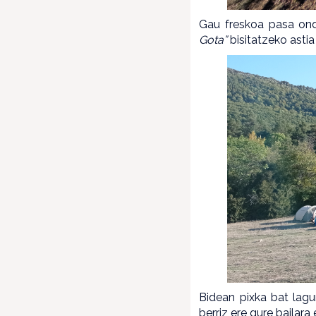
Gau freskoa pasa ond
Gota”
bisitatzeko astia
Bidean pixka bat lag
berriz ere gure bailara 