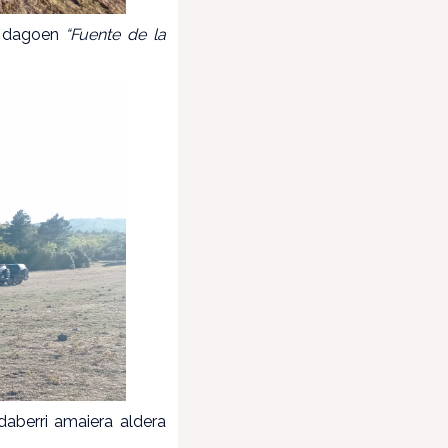
n dagoen
“Fuente de la
daberri amaiera aldera