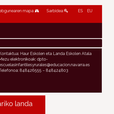
ebgunearen mapa
Sarbidea
ES
EU
Kontaktua: Haur Eskolen eta Landa Eskolen Atala
Mezu elektronikoak: dpto-
escuelasinfantilesyrurales@educacion.navarra.es
Telefonoa: 848426555 – 848424803
riko landa