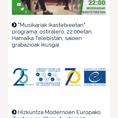
"Musikariak ikastetxeetan"
programa: ostiralero, 22:00etan,
Hamaika Telebistan, saioen
grabazioak ikusgai.
Hizkuntza Modernoen Europako