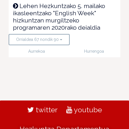
Lehen Hezkuntzako 5. mailako
ikasleentzako "English Week"
hizkuntzan murgiltzeko
programaren 2020rako deialdia
Orrialdea 67 nondik 90
Aurrekoa
Hurrengoa
twitter
youtube
Hezkuntza Departamentua