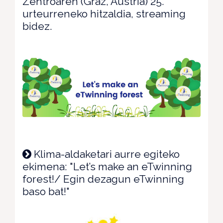
Zentroaren (Graz, Austria) 25.
urteurreneko hitzaldia, streaming
bidez.
Klima-aldaketari aurre egiteko
ekimena: "Let’s make an eTwinning
forest!/ Egin dezagun eTwinning
baso bat!"