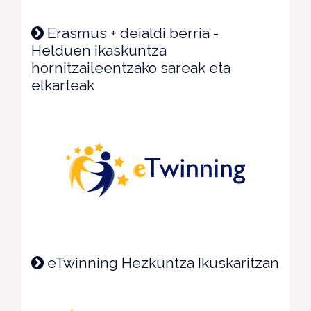
Erasmus + deialdi berria -
Helduen ikaskuntza
hornitzaileentzako sareak eta
elkarteak
eTwinning Hezkuntza Ikuskaritzan