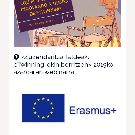
«Zuzendaritza Taldeak:
eTwinning-ekin berritzen» 2019ko
azaroaren webinarra