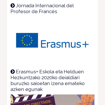
Jornada Internacional del
Profesor de Francés
Erasmus+ Eskola eta Helduen
Hezkuntzako 2020ko deialdiari
buruzko saioetan izena emateko
azken egunak