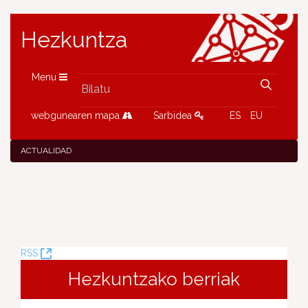
Hezkuntza
Menu
webgunearen mapa
Sarbidea
ES
EU
ACTUALIDAD
(Leiho
RSS
berria
Hezkuntzako berriak
ireki)