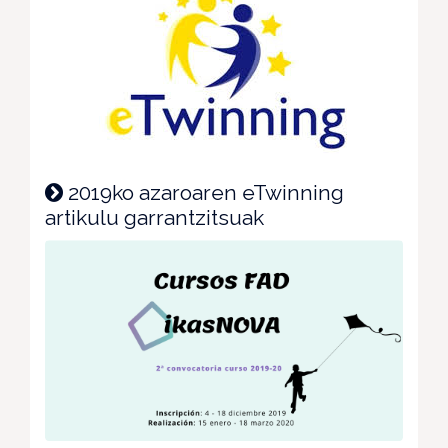
2019ko azaroaren eTwinning
artikulu garrantzitsuak