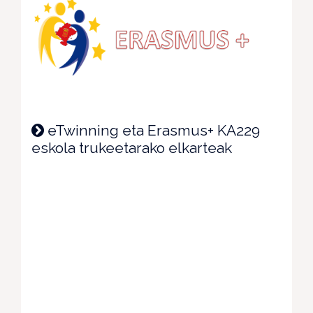
eTwinning eta Erasmus+ KA229
eskola trukeetarako elkarteak