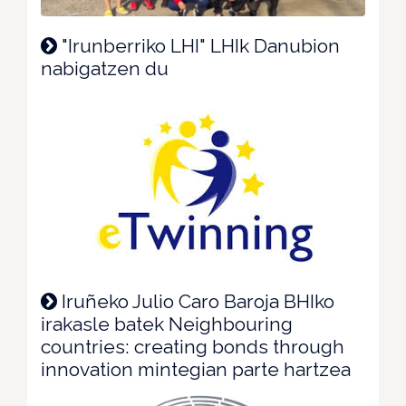
"Irunberriko LHI" LHIk Danubion
nabigatzen du
Iruñeko Julio Caro Baroja BHIko
irakasle batek Neighbouring
countries: creating bonds through
innovation mintegian parte hartzea