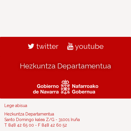
twitter
youtube
Hezkuntza Departamentua
Lege abisua
Hezkuntza Departamentua
Santo Domingo kalea Z/G - 31001 Iruña
T 848 42 65 00 - F 848 42 60 52