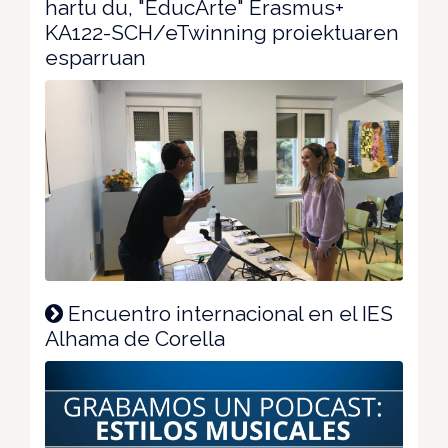
hartu du, "EducArte" Erasmus+
KA122-SCH/eTwinning proiektuaren
esparruan
Encuentro internacional en el IES
Alhama de Corella