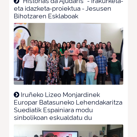
“Histórias da Ajudaris” - Irakurketa-
eta idazketa-proiektua - Jesusen
Bihotzaren Esklaboak
Iruñeko Lizeo Monjardinek
Europar Batasuneko Lehendakaritza
Suediatik Espainiara modu
sinbolikoan eskualdatu du