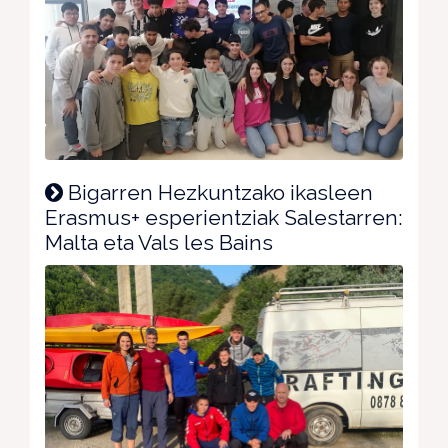
Bigarren Hezkuntzako ikasleen
Erasmus+ esperientziak Salestarren:
Malta eta Vals les Bains