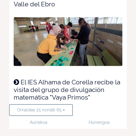
Valle del Ebro
El IES Alhama de Corella recibe la
visita del grupo de divulgación
matemática "Vaya Primos"
Orrialdea 25 nondik 65
Aurrekoa
Hurrengoa