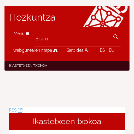
Hezkuntza
Menu
webgunearen mapa
Sarbidea
ES
EU
IKASTETXEEN TXOKOA
(Leiho
RSS
berria
Ikastetxeen txokoa
ireki)