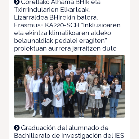
Corellako Alhama BHIk eta
Txirrindularien Elkarteak,
Lizarraldea BHIrekin batera,
Erasmus+ KA220-SCH “Inklusioaren
eta ekintza klimatikoaren aldeko
belaunaldiak pedalei eragiten”
proiektuan aurrera jarraitzen dute
Graduación del alumnado de
Bachillerato de investigación del IES