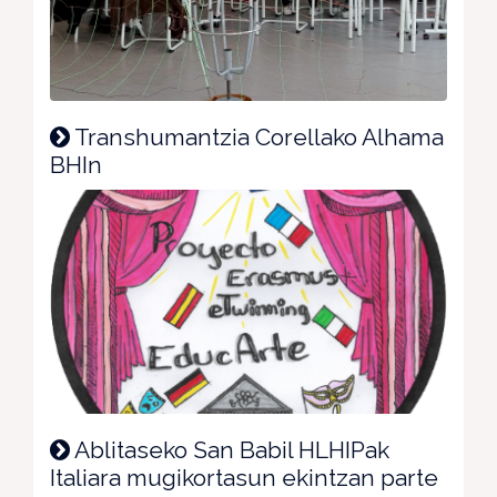
Transhumantzia Corellako Alhama
BHIn
Ablitaseko San Babil HLHIPak
Italiara mugikortasun ekintzan parte