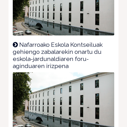
Nafarroako Eskola Kontseiluak
gehiengo zabalarekin onartu du
eskola-jardunaldiaren foru-
aginduaren irizpena