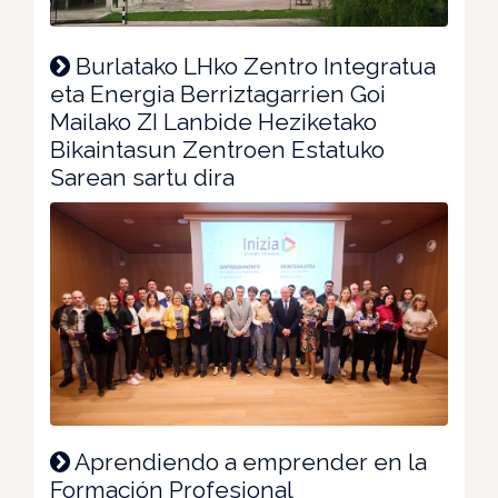
Burlatako LHko Zentro Integratua
eta Energia Berriztagarrien Goi
Mailako ZI Lanbide Heziketako
Bikaintasun Zentroen Estatuko
Sarean sartu dira
Aprendiendo a emprender en la
Formación Profesional