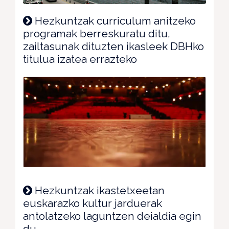
Hezkuntzak curriculum anitzeko
programak berreskuratu ditu,
zailtasunak dituzten ikasleek DBHko
titulua izatea errazteko
Hezkuntzak ikastetxeetan
euskarazko kultur jarduerak
antolatzeko laguntzen deialdia egin
du