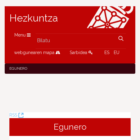
Hezkuntza
Menu
webgunearen mapa
Sarbidea
ES
EU
EGUNERO
(Leiho
RSS
berria
Egunero
ireki)