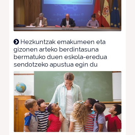
Hezkuntzak emakumeen eta
gizonen arteko berdintasuna
bermatuko duen eskola-eredua
sendotzeko apustua egin du