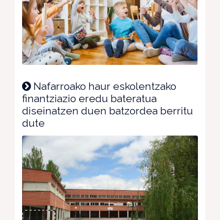
Nafarroako haur eskolentzako
finantziazio eredu bateratua
diseinatzen duen batzordea berritu
dute