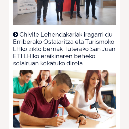
Chivite Lehendakariak iragarri du
Erriberako Ostalaritza eta Turismoko
LHko ziklo berriak Tuterako San Juan
ETI LHIko eraikinaren beheko
solairuan kokatuko direla