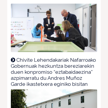
Chivite Lehendakariak Nafarroako
Gobernuak hezkuntza bereziarekin
duen konpromiso “eztabaidaezina”
azpimarratu du Andres Muñoz
Garde ikastetxera eginiko bisitan