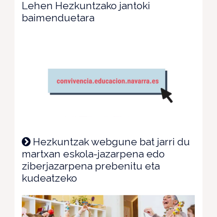
Lehen Hezkuntzako jantoki
baimenduetara
Hezkuntzak webgune bat jarri du
martxan eskola-jazarpena edo
ziberjazarpena prebenitu eta
kudeatzeko