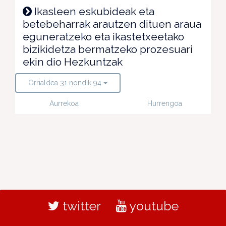
Ikasleen eskubideak eta
betebeharrak arautzen dituen araua
eguneratzeko eta ikastetxeetako
bizikidetza bermatzeko prozesuari
ekin dio Hezkuntzak
Orrialdea 31 nondik 94
Aurrekoa
Hurrengoa
twitter
youtube