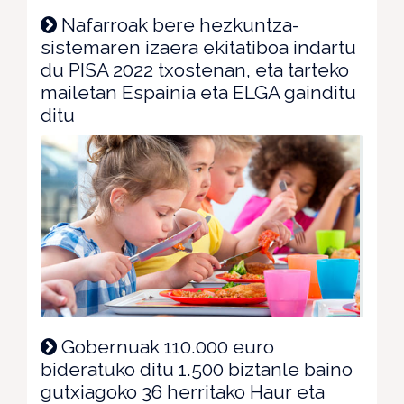
Nafarroak bere hezkuntza-
sistemaren izaera ekitatiboa indartu
du PISA 2022 txostenan, eta tarteko
mailetan Espainia eta ELGA gainditu
ditu
Gobernuak 110.000 euro
bideratuko ditu 1.500 biztanle baino
gutxiagoko 36 herritako Haur eta