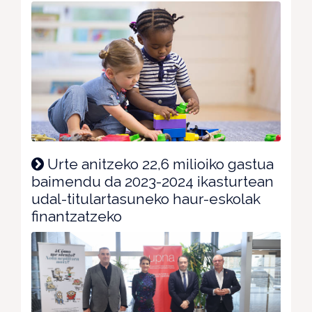
Urte anitzeko 22,6 milioiko gastua
baimendu da 2023-2024 ikasturtean
udal-titulartasuneko haur-eskolak
finantzatzeko