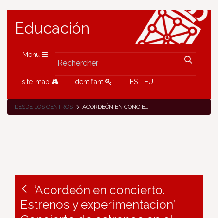
Educación
Menu
site-map
Identifiant
ES
EU
DESDE LOS CENTROS
‘ACORDEÓN EN CONCIERTO. ESTRENOS Y EXPERIMENTACIÓN’ CONCIERTO DE ESTRENOS EN EL CSMN. 15 DE ABRIL A LAS 19H30. AUDITORIO FERNANDO REMACHA DE LA CIUDAD DE LA MÚSICA.
‘Acordeón en concierto.
Estrenos y experimentación’