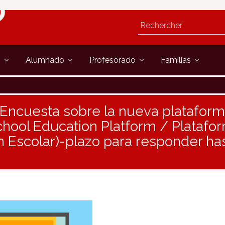
s
Alumnado
Profesorado
Familias
 Encuesta sobre la nueva platafor
hool Education Platform / Plataf
 Escolar)-plazo para responder has