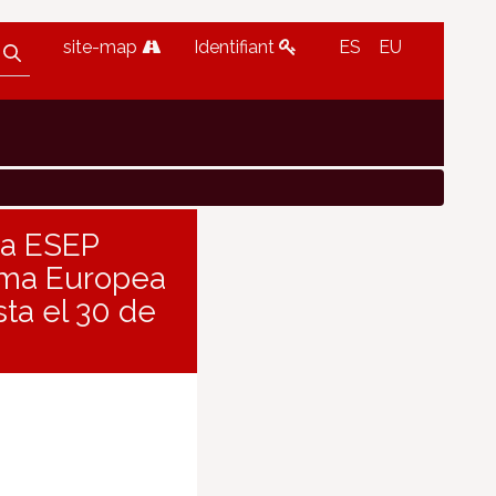
site-map
Identifiant
ES
EU
ma ESEP
orma Europea
ta el 30 de