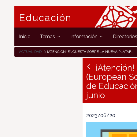
Educación
Inicio
Temas
Información
Directorio
ACTUALIDAD
¡ATENCIÓN! ENCUESTA SOBRE LA NUEVA PLATAFORMA ESEP (EUROPEAN SCHOOL EDUCATION PLATFORM / PLATAFORMA EUROPEA DE EDUCACIÓN ESCOLAR)-PLAZO PARA RESPONDER HASTA EL 30 DE JUNIO
¡Atención!
(European Sc
de Educación
junio
2023/06/20