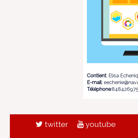
Contient
: Elisa Echeni
E-mail
: eechenie@nava
Téléphone
:84842697
twitter
youtube