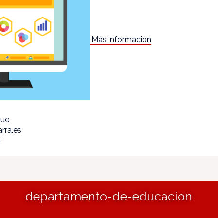
Más información
que
rra.es
5
departamento-de-educacion