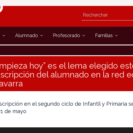
s
Alumnado
Profesorado
Familias
pieza hoy” es el lema elegido est
inscripción del alumnado en la red 
avarra
scripción en el segundo ciclo de Infantil y Primaria s
 21 de mayo