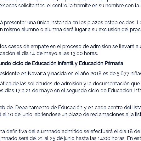
ersonas solicitantes, el centro la tramite en su nombre con l
á presentar una única instancia en los plazos establecidos. 
 un mismo alumno o alumna dará lugar a su exclusión del proc
 los casos de empate en el proceso de admisión se llevará a 
ción el día 14 de mayo a las 13.00 horas.
undo ciclo de Educación Infantil y Educación Primaria
residente en Navarra y nacida en el año 2018 es de 5.677 niñas
ática de las solicitudes de admisión y la documentación que
los días 17 a 21 de mayo en el segundo ciclo de Educación Inf
web del Departamento de Educación y en cada centro del list
el 10 de junio, abriéndose un plazo de reclamaciones a la list
sta definitiva del alumnado admitido se efectuará el día 18 de 
umnado será del 21 al 25 de junio hasta las 14:00 horas. En es