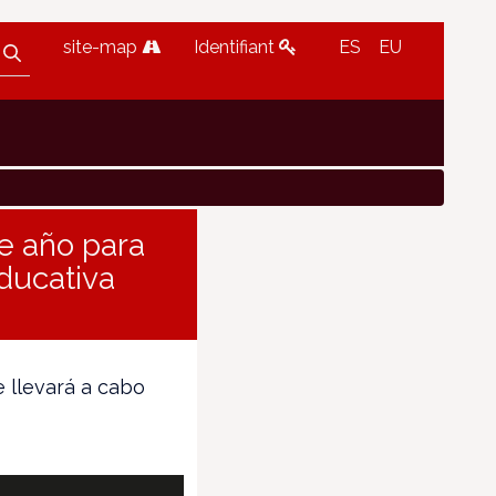
site-map
Identifiant
ES
EU
e año para
educativa
e llevará a cabo