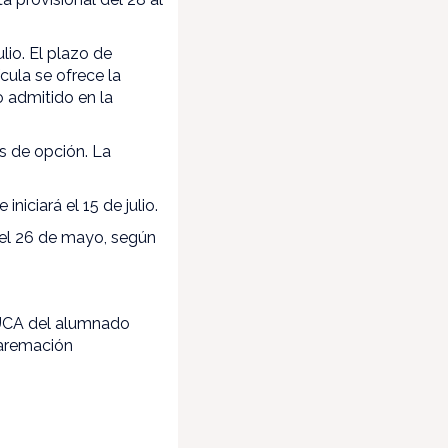
lio. El plazo de
ícula se ofrece la
o admitido en la
as de opción. La
iciará el 15 de julio.
y el 26 de mayo, según
.
DUCA del alumnado
 baremación