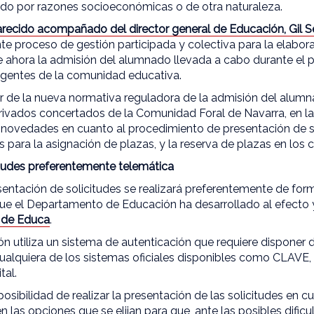
do por razones socioeconómicas o de otra naturaleza.
recido acompañado del director general de Educación, Gil Se
e proceso de gestión participada y colectiva para la elabora
de ahora la admisión del alumnado llevada a cabo durante el 
 agentes de la comunidad educativa.
or de la nueva normativa reguladora de la admisión del alumn
rivados concertados de la Comunidad Foral de Navarra, en 
novedades en cuanto al procedimiento de presentación de sol
s para la asignación de plazas, y la reserva de plazas en los c
itudes preferentemente telemática
sentación de solicitudes se realizará preferentemente de for
que el Departamento de Educación ha desarrollado al efecto 
l de Educa
.
ión utiliza un sistema de autenticación que requiere disponer
alquiera de los sistemas oficiales disponibles como CLAVE, DN
tal.
posibilidad de realizar la presentación de las solicitudes en c
 las opciones que se elijan para que, ante las posibles dific