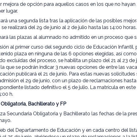
car mejora de opción para aquellos casos en los que no hayan 
er lugar.
cará una segunda lista tras la aplicación de las posibles mejo
se realizará del 29 de junio al 2 de julio hasta las 14:00 horas.
rá las plazas al alumnado no admitido en un proceso que se in
ión al primer curso del segundo ciclo de Educación Infantil,
tenido plaza en ninguna de las 6 opciones elegidas, así como
o excluidas del proceso, se habilita un plazo del 21 al 23 de 
 la que se podrán indicar 3 nuevas opciones de entre las vac
ión publicará el 21 de junio. Para estas nuevas solicitudes
admisión el 29 de junio, con un plazo de reclamaciones hasta e
ondiente listado definitivo el 5 de julio. La matrícula en este 
4:00 h.
bligatoria, Bachillerato y FP
a Secundaria Obligatoria y Bachillerato las fechas de la pre
mayo.
Web del Departamento de Educación y en cada centro del list
el 25 de junio, abriéndose un plazo de reclamaciones a la list