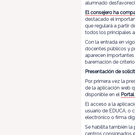
alumnado desfavoreci
El consejero ha compa
destacado el important
que regulará a partir 
todos los principales
Con la entrada en vig
docentes públicos y p
aparecen importantes 
baremación de criterio
Presentación de solic
Por primera vez la pre
de la aplicación web 
disponible en el
Porta
El acceso a la aplicac
usuario de EDUCA, o cu
electrónico o firma digi
Se habilita también la 
centros consignados en