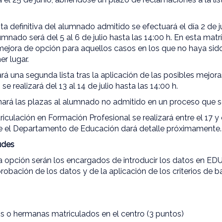
sta definitiva del alumnado admitido se efectuará el día 2 de ju
mnado será del 5 al 6 de julio hasta las 14:00 h. En esta matr
 mejora de opción para aquellos casos en los que no haya sid
er lugar.
cará una segunda lista tras la aplicación de las posibles mejor
se realizará del 13 al 14 de julio hasta las 14:00 h.
rá las plazas al alumnado no admitido en un proceso que se in
triculación en Formación Profesional se realizará entre el 17 
ue el Departamento de Educación dará detalle próximamente
udes
a opción serán los encargados de introducir los datos en E
probación de los datos y de la aplicación de los criterios de
s o hermanas matriculados en el centro (3 puntos)