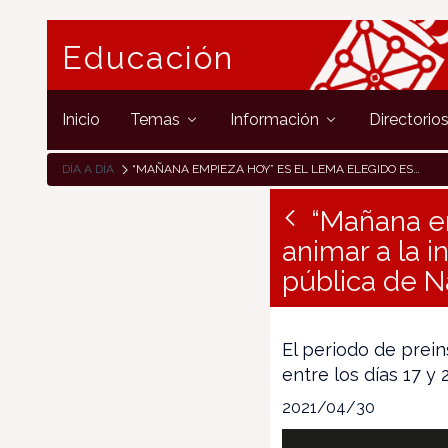
Educación
Inicio
Temas
Información
Directorio
DÍA A DÍA
“MAÑANA EMPIEZA HOY” ES EL LEMA ELEGIDO ESTE AÑO PARA ANIMAR A LA INSCRIPCIÓN DEL ALUMNADO EN LA RED EDUCATIVA PÚBLICA DE NAVARRA
“Mañana em
animar a la 
pública de N
El periodo de prein
entre los días 17 y
2021/04/30