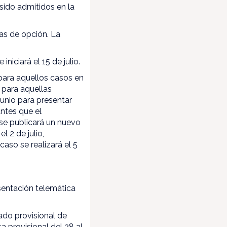
sido admitidos en la
ras de opción. La
iciará el 15 de julio.
 para aquellos casos en
 para aquellas
junio para presentar
antes que el
 se publicará un nuevo
l 2 de julio,
caso se realizará el 5
sentación telemática
ado provisional de
a provisional del 28 al