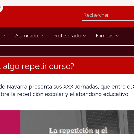
s
Alumnado
Profesorado
Familias
 algo repetir curso?
de Navarra presenta sus XXX Jornadas, que entre el 
obre la repetición escolar y el abandono educativo