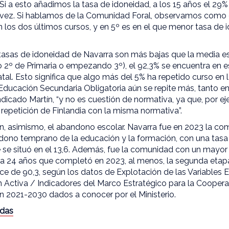
 Si a esto añadimos la tasa de idoneidad, a los 15 años el 2
 vez. Si hablamos de la Comunidad Foral, observamos como 
n los dos últimos cursos, y en 5º es en el que menor tasa de i
 tasas de idoneidad de Navarra son más bajas que la media es
 2º de Primaria o empezando 3º), el 92,3% se encuentra en e
tal. Esto significa que algo más del 5% ha repetido curso en
 Educación Secundaria Obligatoria aún se repite más, tanto e
indicado Martín, “y no es cuestión de normativa, ya que, por e
 repetición de Finlandia con la misma normativa”.
n, asimismo, el abandono escolar. Navarra fue en 2023 la c
ono temprano de la educación y la formación, con una tasa de
 se situó en el 13,6. Además, fue la comunidad con un mayor
 a 24 años que completó en 2023, al menos, la segunda eta
ce de 90,3, según los datos de Explotación de las Variables 
 Activa / Indicadores del Marco Estratégico para la Cooper
 2021-2030 dados a conocer por el Ministerio.
adas