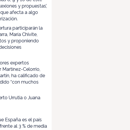
exiones y propuestas’,
 que afecta a algo
ización.
rtura participarán la
ra, María Chivite,
ctos y proponiendo
 decisiones
yores expertos
r Martínez-Celorrio,
rtín, ha calificado de
ñadido “con muchos
rto Urrutia o Juana
ue España es el país
frente al 3 % de media