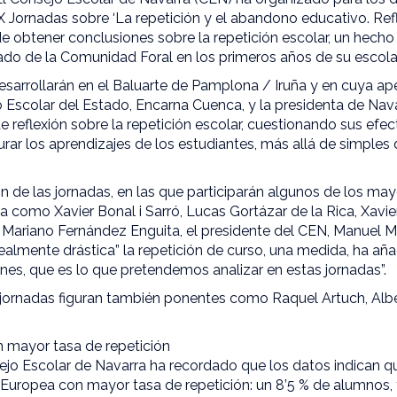
 Jornadas sobre ‘La repetición y el abandono educativo. Refl
e obtener conclusiones sobre la repetición escolar, un hecho
do de la Comunidad Foral en los primeros años de su escolar
esarrollarán en el Baluarte de Pamplona / Iruña y en cuya ape
 Escolar del Estado, Encarna Cuenca, y la presidenta de Navar
 reflexión sobre la repetición escolar, cuestionando sus efe
urar los aprendizajes de los estudiantes, más allá de simples
n de las jornadas, en las que participarán algunos de los ma
a como Xavier Bonal i Sarró, Lucas Gortázar de la Rica, Xavie
 Mariano Fernández Enguita, el presidente del CEN, Manuel Ma
almente drástica” la repetición de curso, una medida, ha a
nes, que es lo que pretendemos analizar en estas jornadas”.
 jornadas figuran también ponentes como Raquel Artuch, Albe
n mayor tasa de repetición
ejo Escolar de Navarra ha recordado que los datos indican q
 Europea con mayor tasa de repetición: un 8’5 % de alumnos, 