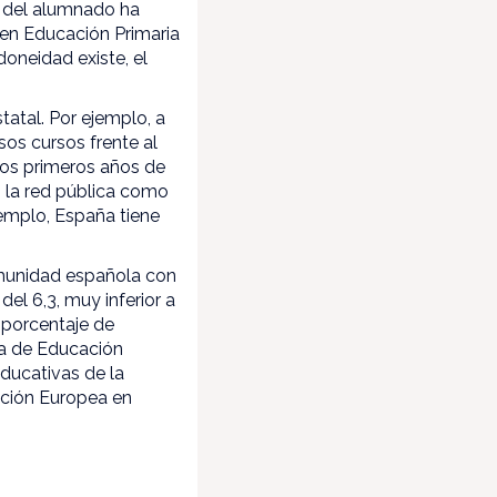
9% del alumnado ha
en Educación Primaria
doneidad existe, el
tatal. Por ejemplo, a
sos cursos frente al
 los primeros años de
n la red pública como
jemplo, España tiene
omunidad española con
l 6,3, muy inferior a
 porcentaje de
pa de Educación
Educativas de la
ación Europea en