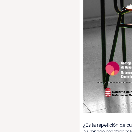
¿Es la repetición de c
alumnado repetidor? El