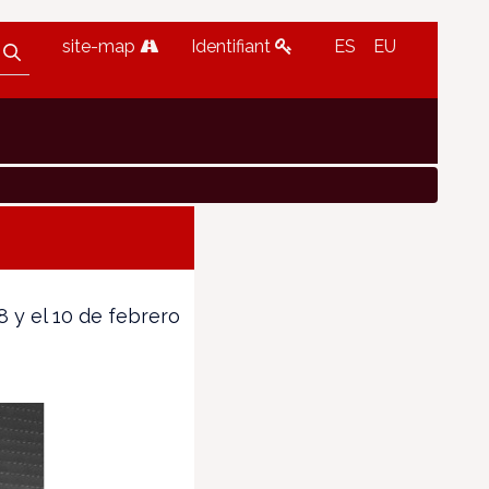
site-map
Identifiant
ES
EU
8 y el 10 de febrero