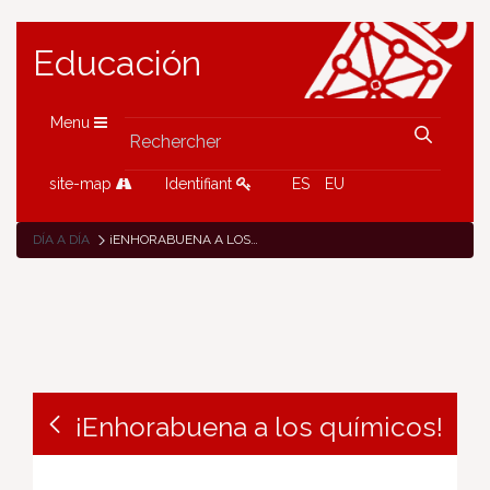
Educación
Menu
site-map
Identifiant
ES
EU
DÍA A DÍA
¡ENHORABUENA A LOS QUÍMICOS!
¡Enhorabuena a los químicos!