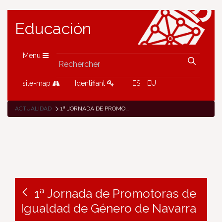
Educación
Menu
site-map
Identifiant
ES
EU
ACTUALIDAD
1ª JORNADA DE PROMOTORAS DE IGUALDAD DE GÉNERO DE NAVARRA
1ª Jornada de Promotoras de
Igualdad de Género de Navarra