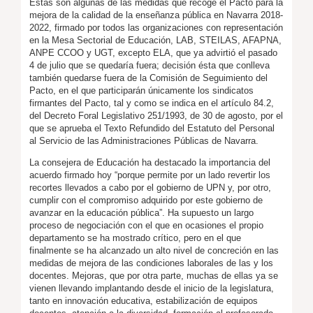
Estas son algunas de las medidas que recoge el Pacto para la
mejora de la calidad de la enseñanza pública en Navarra 2018-
2022, firmado por todos las organizaciones con representación
en la Mesa Sectorial de Educación, LAB, STEILAS, AFAPNA,
ANPE CCOO y UGT, excepto ELA, que ya advirtió el pasado
4 de julio que se quedaría fuera; decisión ésta que conlleva
también quedarse fuera de la Comisión de Seguimiento del
Pacto, en el que participarán únicamente los sindicatos
firmantes del Pacto, tal y como se indica en el artículo 84.2,
del Decreto Foral Legislativo 251/1993, de 30 de agosto, por el
que se aprueba el Texto Refundido del Estatuto del Personal
al Servicio de las Administraciones Públicas de Navarra.
La consejera de Educación ha destacado la importancia del
acuerdo firmado hoy “porque permite por un lado revertir los
recortes llevados a cabo por el gobierno de UPN y, por otro,
cumplir con el compromiso adquirido por este gobierno de
avanzar en la educación pública”. Ha supuesto un largo
proceso de negociación con el que en ocasiones el propio
departamento se ha mostrado crítico, pero en el que
finalmente se ha alcanzado un alto nivel de concreción en las
medidas de mejora de las condiciones laborales de las y los
docentes. Mejoras, que por otra parte, muchas de ellas ya se
vienen llevando implantando desde el inicio de la legislatura,
tanto en innovación educativa, estabilización de equipos