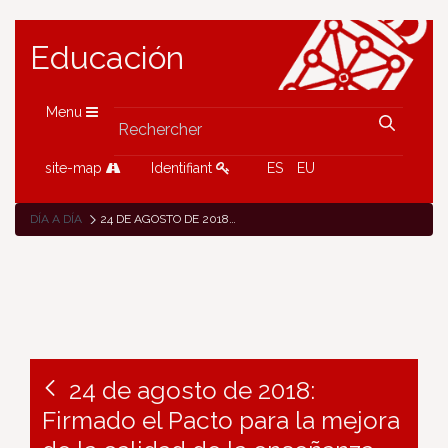
Educación
Menu
site-map
Identifiant
ES
EU
DÍA A DÍA
24 DE AGOSTO DE 2018: FIRMADO EL PACTO PARA LA MEJORA DE LA CALIDAD DE LA ENSEÑANZA PÚBLICA EN NAVARRA CON EL MAYOR RESPALDO DE SU HISTORIA
24 de agosto de 2018:
Firmado el Pacto para la mejora