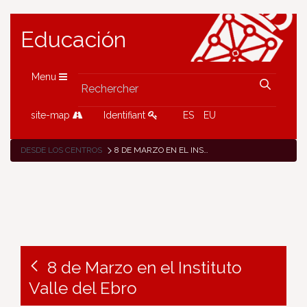
Educación
Menu
site-map
Identifiant
ES
EU
DESDE LOS CENTROS
8 DE MARZO EN EL INSTITUTO VALLE DEL EBRO
8 de Marzo en el Instituto
Valle del Ebro