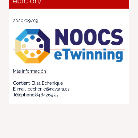
edición)
2020/09/09
Más información
Contient
: Elisa Echenique
E-mail
: eechenie@navarra.es
Téléphone
:848426975