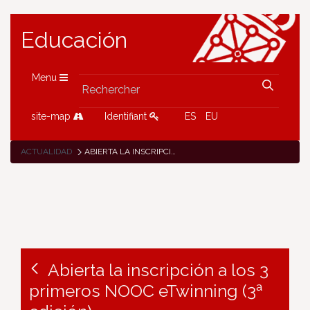
Educación
Menu
site-map
Identifiant
ES
EU
ACTUALIDAD
ABIERTA LA INSCRIPCIÓN A LOS 3 PRIMEROS NOOC ETWINNING (3ª EDICIÓN)
Abierta la inscripción a los 3
primeros NOOC eTwinning (3ª