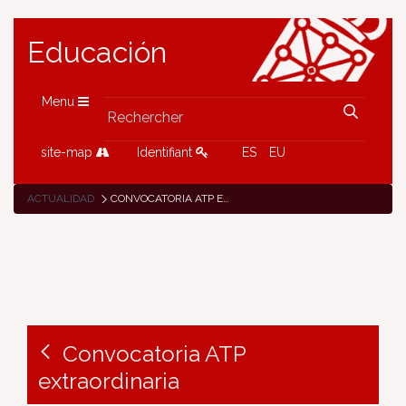
Educación
Menu
site-map
Identifiant
ES
EU
ACTUALIDAD
CONVOCATORIA ATP EXTRAORDINARIA
Convocatoria ATP
extraordinaria