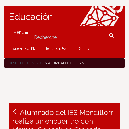
Educación
Menu
site-map
Identifiant
ES
EU
DESDE LOS CENTROS
ALUMNADO DEL IES MENDILLORRI REALIZA UN ENCUENTRO CON MANUEL GONÇALVES GRANADA SECRETARIO DE ABUELAS DE PLAZA DE MAYO
Alumnado del IES Mendillorri
realiza un encuentro con