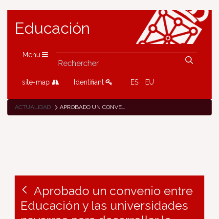
Educación
Menu
site-map
Identifiant
ES
EU
ACTUALIDAD
APROBADO UN CONVENIO ENTRE EDUCACIÓN Y LAS UNIVERSIDADES NAVARRAS PARA DESARROLLAR LA ACTIVIDAD INVESTIGADORA EN CENTROS ESCOLARES
Aprobado un convenio entre
Educación y las universidades