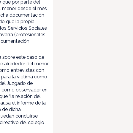
 que por parte del
el menor desde el mes
 dicha documentación
do que la propia
los Servicios Sociales
avarra (profesionales
documentación
ra sobre este caso de
re alrededor del menor
 como entrevistas con
o para la víctima como
 del Juzgado de
uó como observador en
ue “la relación del
ausa el informe de la
e de dicha
 puedan concluirse
 directivo del colegio