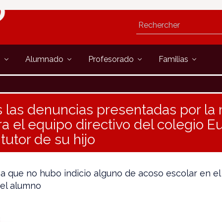
s
Alumnado
Profesorado
Familias
 las denuncias presentadas por la
a el equipo directivo del colegio E
 tutor de su hijo
na que no hubo indicio alguno de acoso escolar en el
 el alumno