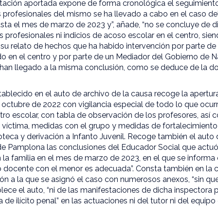
ntación aportada expone de forma cronológica el seguimiento
os profesionales del mismo se ha llevado a cabo en el caso d
sta el mes de marzo de 2023 y”, añade, “no se concluye de
 profesionales ni indicios de acoso escolar en el centro, sien
su relato de hechos que ha habido intervención por parte de 
o en el centro y por parte de un Mediador del Gobierno de N
e han llegado a la misma conclusión, como se deduce de la 
tablecido en el auto de archivo de la causa recoge la apertu
 octubre de 2022 con vigilancia especial de todo lo que ocur
ntro escolar, con tabla de observación de los profesores, así
a víctima, medidas con el grupo y medidas de fortalecimient
teca y derivación a Infanto Juvenil. Recoge también el auto
 de Pamplona las conclusiones del Educador Social que act
 la familia en el mes de marzo de 2023, en el que se informa q
o docente con el menor es adecuada”. Consta también en la c
ón a la que se asignó el caso con numerosos anexos, “sin qu
ece el auto, “ni de las manifestaciones de dicha inspectora
a de ilícito penal” en las actuaciones ni del tutor ni del equipo