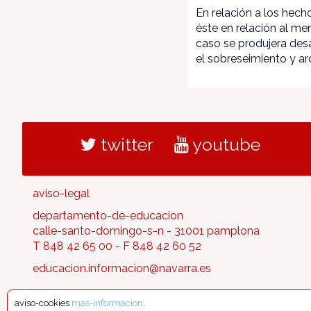
En relación a los hech
éste en relación al me
caso se produjera desa
el sobreseimiento y ar
twitter
youtube
aviso-legal
departamento-de-educacion
calle-santo-domingo-s-n - 31001 pamplona
T 848 42 65 00 - F 848 42 60 52
educacion.informacion@navarra.es
aviso-cookies
mas-informacion
.