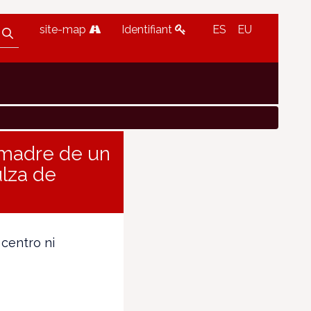
site-map
Identifiant
ES
EU
 madre de un
ulza de
 centro ni