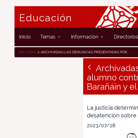
Educación
Inicio
Temas
Información
Directorio
DÍA A DÍA
ARCHIVADAS LAS DENUNCIAS PRESENTADAS POR LA MADRE DE UN ALUMNO CONTRA EL EQUIPO DIRECTIVO DEL COLEGIO EULZA DE BARAÑÁIN Y EL TUTOR DE SU HIJO
Archivadas
alumno contr
Barañáin y el
La justicia determi
desatención sobre
2023/07/28