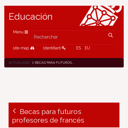
Educación
Menu
site-map
Identifiant
ES
EU
ACTUALIDAD
BECAS PARA FUTUROS PROFESORES DE FRANCÉS
Becas para futuros
profesores de francés