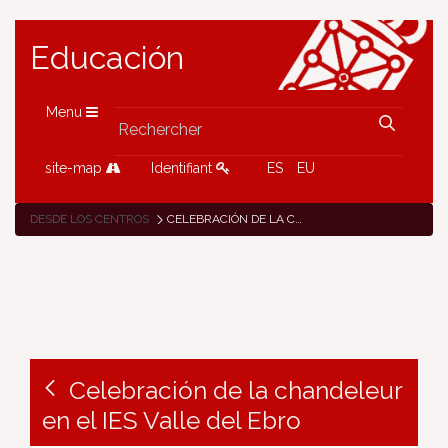
Educación
Menu
site-map
Identifiant
ES
EU
DESDE LOS CENTROS
CELEBRACIÓN DE LA CHANDELEUR EN EL IES VALLE DEL EBRO
Celebración de la chandeleur
en el IES Valle del Ebro