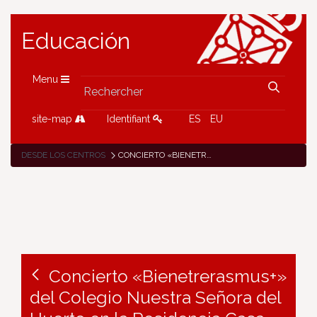
Educación
Menu
site-map
Identifiant
ES
EU
DESDE LOS CENTROS
CONCIERTO «BIENETRERASMUS+» DEL COLEGIO NUESTRA SEÑORA DEL HUERTO EN LA RESIDENCIA CASA MISERICORDIA
Concierto «Bienetrerasmus+»
del Colegio Nuestra Señora del