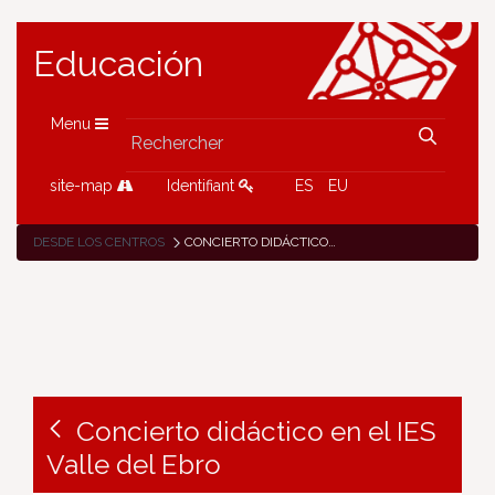
Educación
Menu
site-map
Identifiant
ES
EU
DESDE LOS CENTROS
CONCIERTO DIDÁCTICO EN EL IES VALLE DEL EBRO
Concierto didáctico en el IES
Valle del Ebro