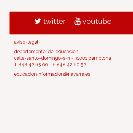
twitter
youtube
aviso-legal
departamento-de-educacion
calle-santo-domingo-s-n - 31001 pamplona
T 848 42 65 00 - F 848 42 60 52
educacion.informacion@navarra.es