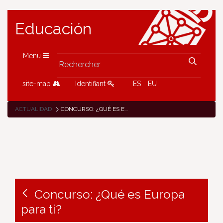
Educación
Menu
site-map
Identifiant
ES
EU
ACTUALIDAD
CONCURSO: ¿QUÉ ES EUROPA PARA TI?
Concurso: ¿Qué es Europa
para ti?