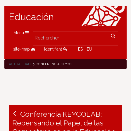
Educación
Menu
site-map
Identifiant
ES
EU
ACTUALIDAD
CONFERENCIA KEYCOLAB: REPENSANDO EL PAPEL DE LAS COMPETENCIAS EN LA EDUCACIÓN
Conferencia KEYCOLAB:
Repensando el Papel de las