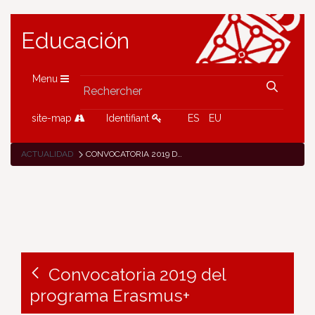
Educación
Menu
site-map
Identifiant
ES
EU
ACTUALIDAD
CONVOCATORIA 2019 DEL PROGRAMA ERASMUS+
Convocatoria 2019 del
programa Erasmus+