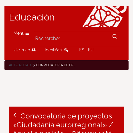
Educación
Menu
site-map
Identifiant
ES
EU
ACTUALIDAD
CONVOCATORIA DE PROYECTOS «CIUDADANÍA EURORREGIONAL» / APPEL À PROJETS « CITOYENNETÉ EURORÉGIONALE » / «EUROESKUALDEKO HIRITARTASUNA» PROIEKTU-DEIALDIA
Convocatoria de proyectos
«Ciudadanía eurorregional» /