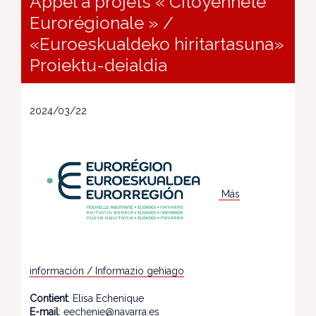
Appel à projets « Citoyenneté
Eurorégionale » /
«Euroeskualdeko hiritartasuna»
Proiektu-deialdia
2024/03/22
Más
información / Informazio gehiago
Contient
: Elisa Echenique
E-mail
: eechenie@navarra.es