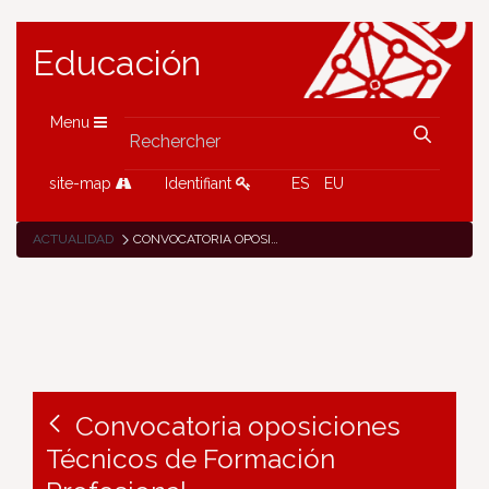
Educación
Menu
site-map
Identifiant
ES
EU
ACTUALIDAD
CONVOCATORIA OPOSICIONES TÉCNICOS DE FORMACIÓN PROFESIONAL
Convocatoria oposiciones
Técnicos de Formación