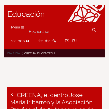
Educación
Menu
site-map
Identifiant
ES
EU
DÍA A DÍA
CREENA, EL CENTRO JOSÉ MARÍA IRIBARREN Y LA ASOCIACIÓN PROVINCIAL DE AUTOESCUELAS DE NAVARRA PRESENTAN EL PROYECTO ‘CAMBIEMOS DE MARCHA’
CREENA, el centro José
María Iribarren y la Asociación