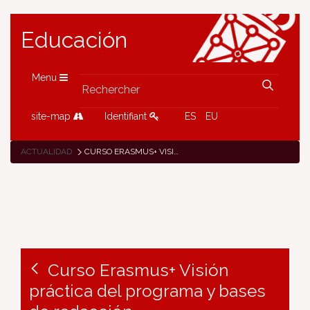
Educación
Menu
site-map
Identifiant
ES
EU
ACTUALIDAD
CURSO ERASMUS+ VISIÓN PRÁCTICA DEL PROGRAMA Y BASES DE REDACCIÓN
Curso Erasmus+ Visión
práctica del programa y bases