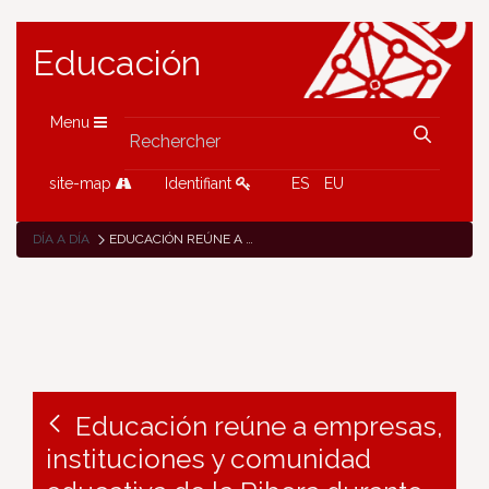
Educación
Menu
site-map
Identifiant
ES
EU
DÍA A DÍA
EDUCACIÓN REÚNE A EMPRESAS, INSTITUCIONES Y COMUNIDAD EDUCATIVA DE LA RIBERA DURANTE LA PRESENTACIÓN DEL PLAN DE FP EN LA RIBERA
Educación reúne a empresas,
instituciones y comunidad