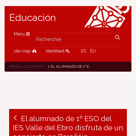
Educación
Menu
site-map
Identifiant
ES
EU
DESDE LOS CENTROS
EL ALUMNADO DE 1º ESO DEL IES VALLE DEL EBRO DISFRUTA DE UN CONCIERTO EN BARAÑÁIN
El alumnado de 1º ESO del
IES Valle del Ebro disfruta de un