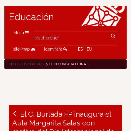
Educación
Menu
site-map
Identifiant
ES
EU
DESDE LOS CENTROS
EL CI BURLADA FP INAUGURA EL AULA MARGARITA SALAS CON MOTIVO DEL DÍA INTERNACIONAL DE LA MUJER Y LA NIÑA EN LA CIENCIA
El CI Burlada FP inaugura el
Aula Margarita Salas con