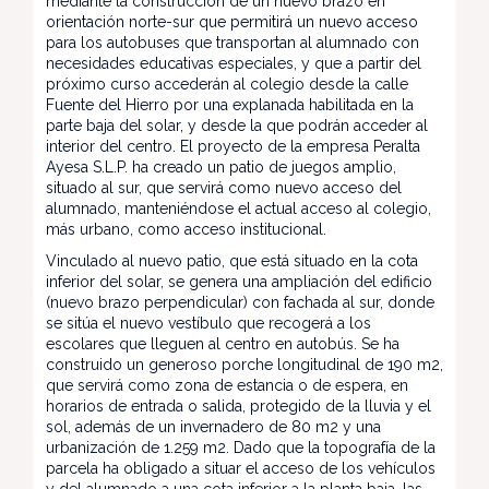
mediante la construcción de un nuevo brazo en
orientación norte-sur que permitirá un nuevo acceso
para los autobuses que transportan al alumnado con
necesidades educativas especiales, y que a partir del
próximo curso accederán al colegio desde la calle
Fuente del Hierro por una explanada habilitada en la
parte baja del solar, y desde la que podrán acceder al
interior del centro. El proyecto de la empresa Peralta
Ayesa S.L.P. ha creado un patio de juegos amplio,
situado al sur, que servirá como nuevo acceso del
alumnado, manteniéndose el actual acceso al colegio,
más urbano, como acceso institucional.
Vinculado al nuevo patio, que está situado en la cota
inferior del solar, se genera una ampliación del edificio
(nuevo brazo perpendicular) con fachada al sur, donde
se sitúa el nuevo vestíbulo que recogerá a los
escolares que lleguen al centro en autobús. Se ha
construido un generoso porche longitudinal de 190 m2,
que servirá como zona de estancia o de espera, en
horarios de entrada o salida, protegido de la lluvia y el
sol, además de un invernadero de 80 m2 y una
urbanización de 1.259 m2. Dado que la topografía de la
parcela ha obligado a situar el acceso de los vehículos
y del alumnado a una cota inferior a la planta baja, las