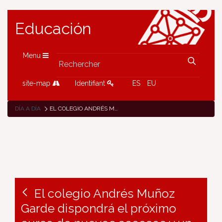
Educación
Menu
site-map
Identifiant
ES
EU
DÍA A DÍA
EL COLEGIO ANDRÉS MUÑOZ GARDE DISPONDRÁ EL PRÓXIMO CURSO DE NUEVOS ACCESOS Y UN NUEVO EDIFICIO DE 1.683 M2 CON MÁS AULAS Y SERVICIOS
El colegio Andrés Muñoz
Garde dispondrá el próximo