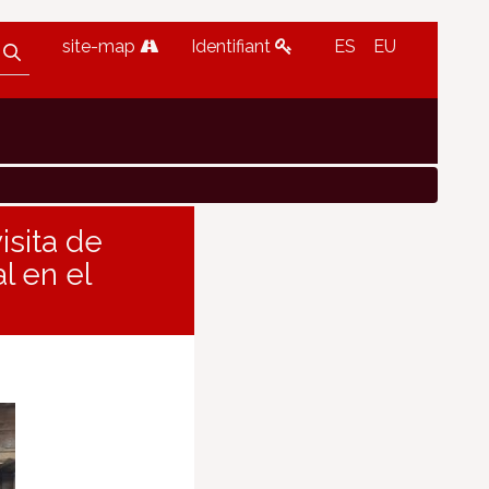
site-map
Identifiant
ES
EU
isita de
l en el