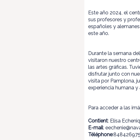
Este año 2024, el cent
sus profesores y profe
españoles y alemanes 
este año.
Durante la semana del 
visitaron nuestro cent
las artes gráficas. Tu
disfrutar junto con nu
visita por Pamplona, j
experiencia humana y 
Para acceder a las im
Contient
: Elisa Echeni
E-mail
: eechenie@nava
Téléphone
:84842697