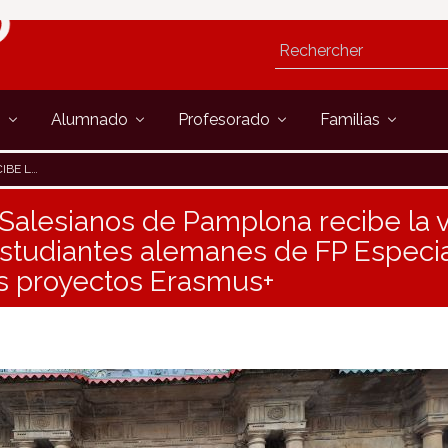
s
Alumnado
Profesorado
Familias
OYECTOS ERASMUS+
 Salesianos de Pamplona recibe la v
studiantes alemanes de FP Especia
s proyectos Erasmus+