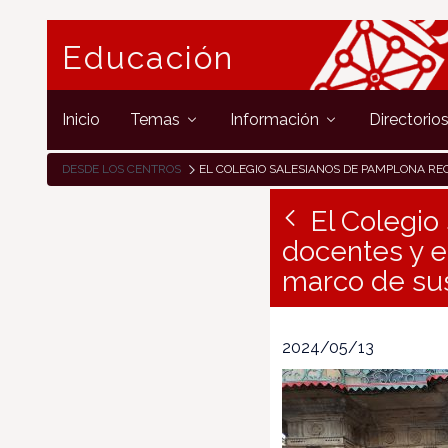
Educación
Inicio
Temas
Información
Directorio
DESDE LOS CENTROS
EL COLEGIO SALESIANOS DE PAMPLONA RECIBE LA VISITA DE DOCENTES Y ESTUDIANTES ALEMANES DE FP ESPECIAL EN EL MARCO DE SUS PR
El Colegio
docentes y e
marco de su
2024/05/13