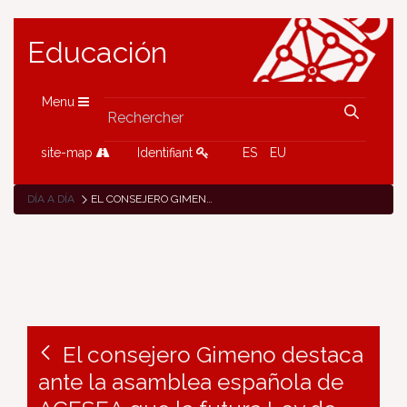
Educación
Menu
site-map
Identifiant
ES
EU
DÍA A DÍA
EL CONSEJERO GIMENO DESTACA ANTE LA ASAMBLEA ESPAÑOLA DE ACESEA QUE LA FUTURA LEY DE ENSEÑANZAS ARTÍSTICAS SALDARÁ UNA “DEUDA HISTÓRICA” CON EL SECTOR
El consejero Gimeno destaca
ante la asamblea española de