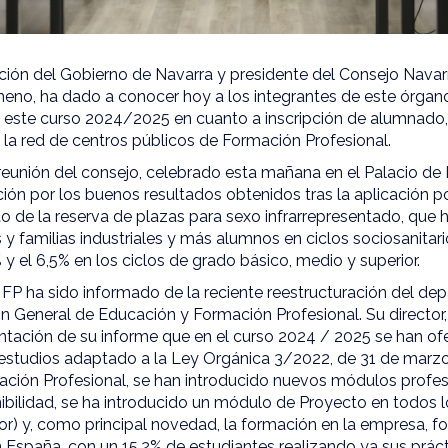
ción del Gobierno de Navarra y presidente del Consejo Nava
meno, ha dado a conocer hoy a los integrantes de este órgano
a este curso 2024/2025 en cuanto a inscripción de alumnado
la red de centros públicos de Formación Profesional.
 reunión del consejo, celebrado esta mañana en el Palacio d
ión por los buenos resultados obtenidos tras la aplicación p
 de la reserva de plazas para sexo infrarrepresentado, que h
y familias industriales y más alumnos en ciclos sociosanitar
 y el 6,5% en los ciclos de grado básico, medio y superior.
 FP ha sido informado de la reciente reestructuración del de
ón General de Educación y Formación Profesional. Su director, 
ntación de su informe que en el curso 2024 / 2025 se han ofe
estudios adaptado a la Ley Orgánica 3/2022, de 31 de marzo
mación Profesional, se han introducido nuevos módulos profe
nibilidad, se ha introducido un módulo de Proyecto en todos l
or) y, como principal novedad, la formación en la empresa, f
n España, con un 15,2% de estudiantes realizando ya sus prá