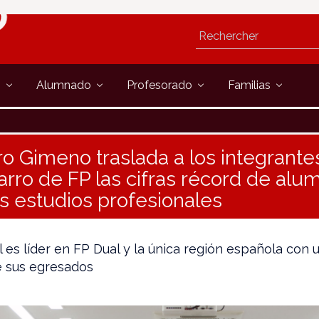
s
Alumnado
Profesorado
Familias
ro Gimeno traslada a los integrante
rro de FP las cifras récord de alu
os estudios profesionales
 es líder en FP Dual y la única región española con 
de sus egresados