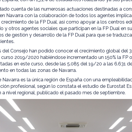
 dado cuenta de las numerosas actuaciones destinadas a cons
 en Navarra con la colaboración de todos los agentes implic
l crecimiento de la FP Dual, así como apoyar a los centros e
 y otros agentes sociales que participan en la FP Dual en su 
os de gestión y desarrollo de la FP Dual para que se traduzc
cientes.
del Consejo han podido conocer el crecimiento global del 
 curso 2019/2020 habiéndose incrementado un 150% la FP on
adas en este curso, desde las 5.085 del 19/20 a las 6.631 d
ento en todas las zonas de Navarra.
 Navarra es la única región de España con una empleabilidad
ión profesional, según lo constata el estudio de Eurostat Es
 a nivel regional, publicado el pasado mes de septiembre.