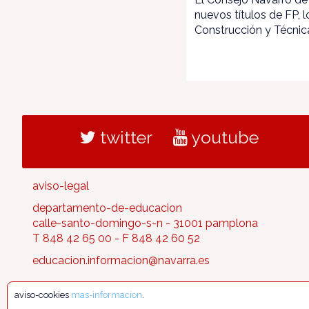
nuevos títulos de FP, 
Construcción y Técnic
twitter
youtube
aviso-legal
departamento-de-educacion
calle-santo-domingo-s-n - 31001 pamplona
T 848 42 65 00 - F 848 42 60 52
educacion.informacion@navarra.es
aviso-cookies
mas-informacion
.