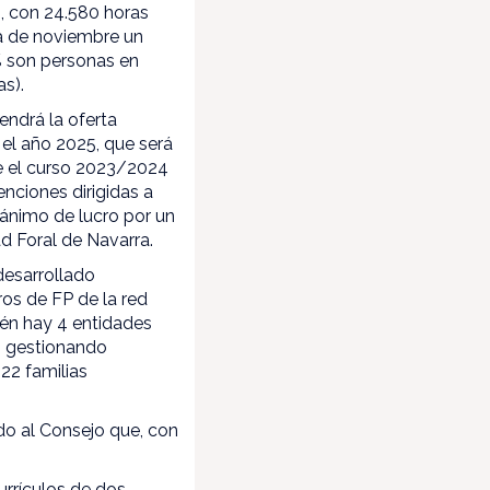
, con 24.580 horas
ha de noviembre un
% son personas en
as).
endrá la oferta
 el año 2025, que será
te el curso 2023/2024
nciones dirigidas a
 ánimo de lucro por un
ad Foral de Navarra.
desarrollado
ros de FP de la red
ién hay 4 entidades
o gestionando
22 familias
do al Consejo que, con
urrículos de dos