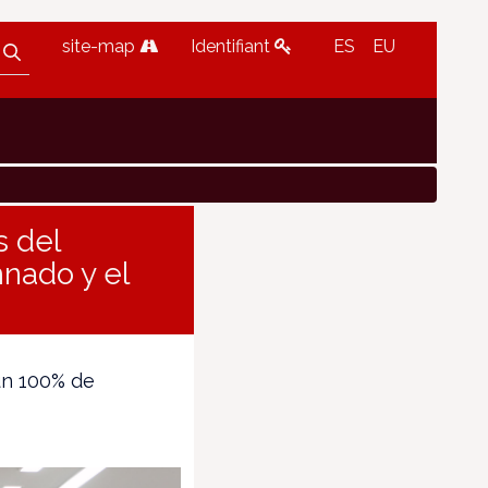
site-map
Identifiant
ES
EU
s del
mnado y el
un 100% de