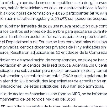
la oferta ya aprobada en centros públicos será de192 cursos
azas, habiéndose iniciado en 2024 en centros públicos a fec
on 43.090 horas de formación y 4.026 participantes (el 76,55
ón administrativa irregular y el 23,45% son personas ocupad
en el primer trimestre de 2025 una nueva resolución que cont
or los centros este mes de diciembre para ejecutarse durante
obada. También en acciones formativas para el empleo duran
r el Departamento de Educación tres convocatorias de subve
n privadas, centros docentes privados de FP y entidades sin
euros. Resultaron adjudicatarias 20 entidades de la Comunid
dimientos de acreditación de competencias, en 2024 se han 
ditación en 15 centros de la red pública. Además, los 6 cent
udicada una subvención para realizar procedimientos y tamb
 subvención y un ente instrumental (CNAI) que ha colaborad
 atendido 2542 solicitudes (expedientes) de acreditación en 
alificaciones. De estas solicitudes, 2186 han sido admitidas.
iento de acciones financiadas con fondos MRR, se ha informa
cumplimiento de los fondos MRR es del 100%.
FP, por último, ha ratificado la propuesta de aprobación de c