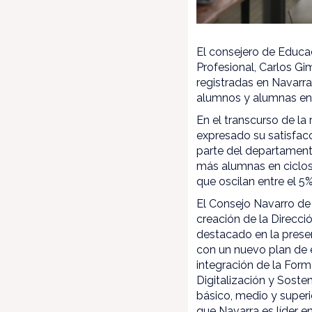
El consejero de Educa
Profesional, Carlos Gi
registradas en Navarr
alumnos y alumnas en 
En el transcurso de la
expresado su satisfacc
parte del departamento
más alumnas en ciclos 
que oscilan entre el 5%
El Consejo Navarro de
creación de la Direcci
destacado en la prese
con un nuevo plan de 
integración de la For
Digitalización y Soste
básico, medio y superi
que Navarra es líder e