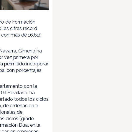
rro de Formación
 las cifras récord
, con más de 16.615
e Navarra, Gimeno ha
or vez primera por
a permitido incorporar
ios, con porcentajes
partamento con la
Gil Sevillano, ha
rtado todos los ciclos
, de ordenación e
sionales de
os ciclos (grado
ormación Dual en la
cticas en empresas.