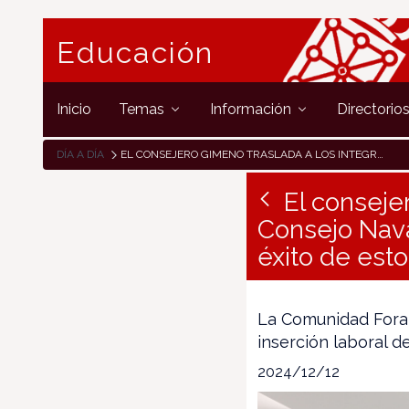
Educación
Inicio
Temas
Información
Directorio
DÍA A DÍA
EL CONSEJERO GIMENO TRASLADA A LOS INTEGRANTES DEL CONSEJO NAVARRO DE FP LAS CIFRAS RÉCORD DE ALUMNADO Y EL ÉXITO DE ESTOS ESTUDIOS PROFESIONALES
El conseje
Consejo Nava
éxito de est
La Comunidad Foral
inserción laboral 
2024/12/12