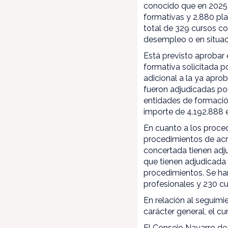
conocido que en 2025 
formativas y 2.880 pl
total de 329 cursos c
desempleo o en situaci
Está previsto aprobar 
formativa solicitada p
adicional a la ya apr
fueron adjudicadas po
entidades de formació
importe de 4.192.888 
En cuanto a los proce
procedimientos de acre
concertada tienen adj
que tienen adjudicada
procedimientos. Se han
profesionales y 230 cu
En relación al seguim
carácter general, el 
El Consejo Navarro de 