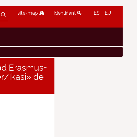
site-map
Identifiant
ES
EU
dad Erasmus+
r/Ikasi» de