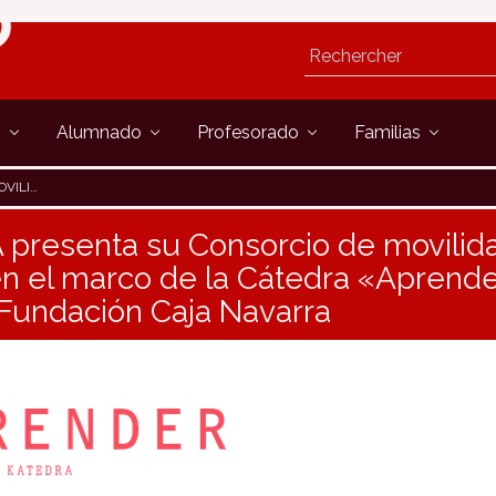
s
Alumnado
Profesorado
Familias
ÓN CAJA NAVARRA
 presenta su Consorcio de movili
 el marco de la Cátedra «Aprende
 Fundación Caja Navarra