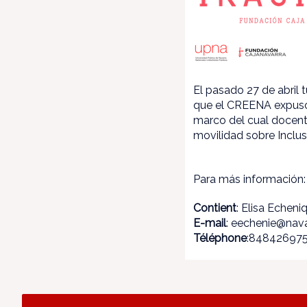
El pasado 27 de abril 
que el CREENA expuso 
marco del cual docente
movilidad sobre Inclus
Para más información
Contient
: Elisa Echeni
E-mail
: eechenie@nava
Téléphone
:84842697