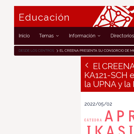
Educación
Inicio
Temas
Información
Directorio
DESDE LOS CENTROS
EL CREENA PRESENTA SU CONSORCIO DE MOVILIDAD ERASMUS+ KA121-SCH EN EL MARCO DE LA CÁTEDRA «APRENDER/IKASI» DE LA UPNA Y LA FUNDACI
El CREENA
KA121-SCH en
la UPNA y la
2022/05/02