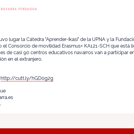
tuvo lugar la Cátedra "Aprender-Ikasi" de la UPNA y la Fundaci
el Consorcio de movilidad Erasmus+ KA121-SCH que está lid
s de casi 90 centros educativos navarros van a participar e
ión en el extranjero.
:
http://cutt.ly/hGD0g2g
que
rra.es
5