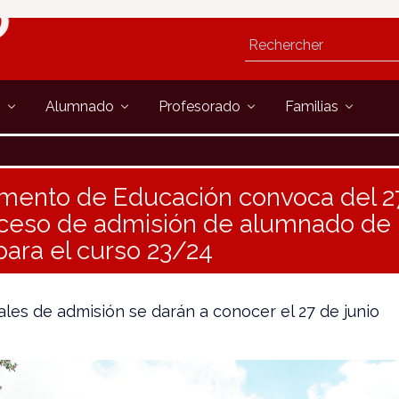
s
Alumnado
Profesorado
Familias
mento de Educación convoca del 27
oceso de admisión de alumnado de
para el curso 23/24
nales de admisión se darán a conocer el 27 de junio