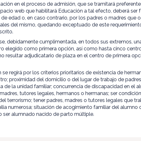
ipación en el proceso de admisión, que se tramitará preferen
pacio web que habilitará Educación a tal efecto, deberá ser 
de edad o, en caso contrario, por los padres o madres que os
gales del mismo, quedando exceptuado de este requerimient
crito.
se, debidamente cumplimentada, en todos sus extremos, una ú
tro elegido como primera opción, así como hasta cinco centro
o resultar adjudicatario de plaza en el centro de primera op
se regirá por los criterios prioritarios de existencia de her
tro; proximidad del domicilio o del lugar de trabajo de padre
ita de la unidad familiar; concurrencia de discapacidad en el
madres, tutores legales, hermanos o hermanas; ser condición
del terrorismo; tener padres, madres o tutores legales que tra
ilia numerosa; situación de acogimiento familiar del alumno
o ser alumnado nacido de parto múltiple.