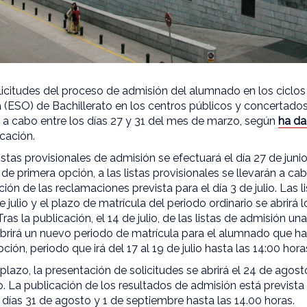
licitudes del proceso de admisión del alumnado en los ciclo
 (ESO) de Bachillerato en los centros públicos y concertados
 a cabo entre los días 27 y 31 del mes de marzo, según
ha da
cación.
listas provisionales de admisión se efectuará el día 27 de juni
 de primera opción, a las listas provisionales se llevarán a ca
ción de las reclamaciones prevista para el día 3 de julio. Las li
 julio y el plazo de matrícula del periodo ordinario se abrirá lo
Tras la publicación, el 14 de julio, de las listas de admisión un
abrirá un nuevo periodo de matrícula para el alumnado que 
ión, periodo que irá del 17 al 19 de julio hasta las 14:00 hora
plazo, la presentación de solicitudes se abrirá el 24 de agosto
o. La publicación de los resultados de admisión está prevista
s días 31 de agosto y 1 de septiembre hasta las 14.00 horas.