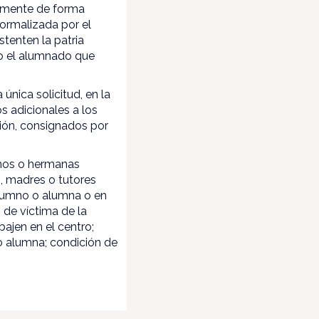
temente de forma
formalizada por el
tenten la patria
o el alumnado que
nica solicitud, en la
s adicionales a los
ción, consignados por
manos o hermanas
s, madres o tutores
 alumno o alumna o en
 de víctima de la
bajen en el centro;
 o alumna; condición de