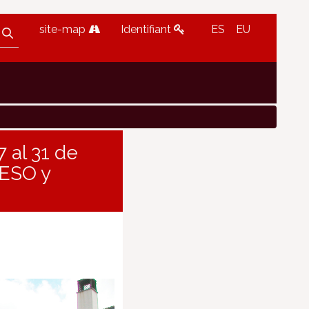
site-map
Identifiant
ES
EU
 al 31 de
 ESO y