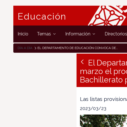
Educación
Inicio
Temas
Información
Directorio
DÍA A DÍA
EL DEPARTAMENTO DE EDUCACIÓN CONVOCA DEL 27 AL 31 DE MARZO EL PROCESO DE ADMISIÓN DE ALUMNADO DE ESO Y BACHILLERATO PARA EL CURSO 23/24
El Departa
marzo el pr
Bachillerato 
Las listas provisio
2023/03/23