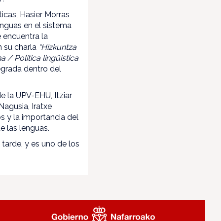
ticas, Hasier Morras
enguas en el sistema
e encuentra la
n su charla
“Hizkuntza
 / Política lingüística
egrada dentro del
e la UPV-EHU, Itziar
Nagusia, Iratxe
s y la importancia del
e las lenguas.
 tarde, y es uno de los