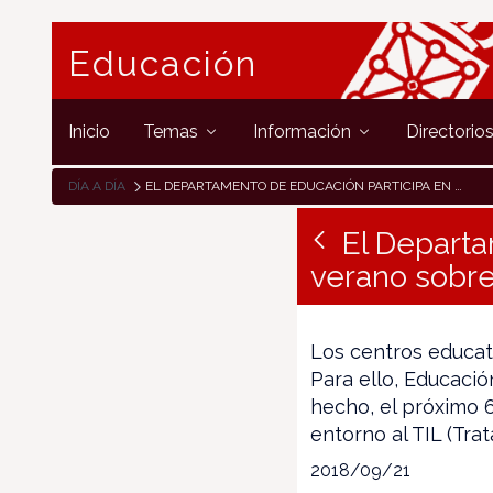
Educación
Inicio
Temas
Información
Directorio
DÍA A DÍA
EL DEPARTAMENTO DE EDUCACIÓN PARTICIPA EN UN CURSO DE VERANO SOBRE EL TRATAMIENTO INTEGRADO DE LAS LENGUAS
El Departa
verano sobre
Los centros educat
Para ello, Educació
hecho, el próximo 6
entorno al TIL (Tr
2018/09/21