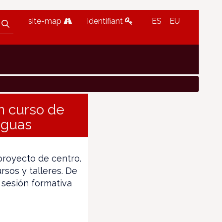
site-map
Identifiant
ES
EU
n curso de
nguas
proyecto de centro.
rsos y talleres. De
 sesión formativa