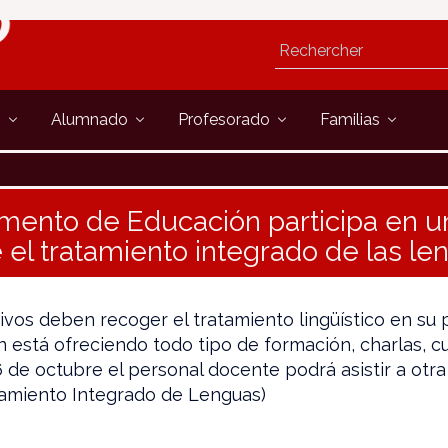
s
Alumnado
Profesorado
Familias
mento de Educación participa en u
 el tratamiento integrado de las le
ivos deben recoger el tratamiento lingüístico en su 
n está ofreciendo todo tipo de formación, charlas, cu
 de octubre el personal docente podrá asistir a otra
atamiento Integrado de Lenguas)