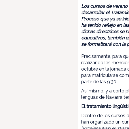
Los cursos de verano
desarrollar el Tratami
Proceso que ya se inic
ha tenido reflejo en la
dichas directrices se 
educativos, también e
se formalizará con la 
Precisamente, para que
realizando las mencio
octubre en la jornada
para matricularse come
partir de las 9:30.
Así mismo, y a corto p
lenguas de Navarra te
El tratamiento lingüís
Dentro de los cursos 
han organizado un curs
“Ingelesa ikasi euskar