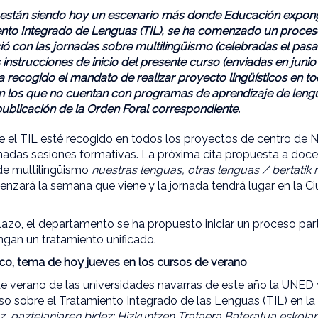
 están siendo hoy un escenario más donde Educación expong
ento Integrado de Lenguas (TIL), se ha comenzado un proceso
ió con las jornadas sobre multilingüismo (celebradas el pasad
s instrucciones de inicio del presente curso (enviadas en junio 
ha recogido el mandato de realizar proyecto lingüísticos en t
n los que no cuentan con programas de aprendizaje de lengu
publicación de la Orden Foral correspondiente.
 el TIL esté recogido en todos los proyectos de centro de N
nadas sesiones formativas. La próxima cita propuesta a doce
 de multilingüismo
nuestras lenguas, otras lenguas / bertati
nzará la semana que viene y la jornada tendrá lugar en la C
lazo, el departamento se ha propuesto iniciar un proceso part
ngan un tratamiento unificado.
tico, tema de hoy jueves en los cursos de verano
de verano de las universidades navarras de este año la UNED
o sobre el Tratamiento Integrado de las Lenguas (TIL) en la 
az, gaztelaniaren bidez: Hizkuntzen Trataera Bateratua eskolan