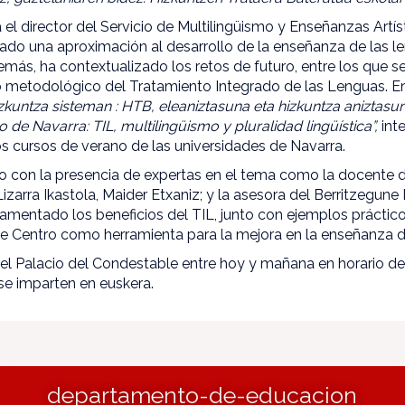
 el director del Servicio de Multilingüismo y Enseñanzas Artís
zado una aproximación al desarrollo de la enseñanza de las l
más, ha contextualizado los retos de futuro, entre los que s
io metodológico del Tratamiento Integrado de las Lenguas. E
zkuntza sisteman : HTB, eleaniztasuna eta hizkuntza aniztasuna
 de Navarra: TIL, multilingüismo y pluralidad lingüística”,
int
s cursos de verano de las universidades de Navarra.
 con la presencia de expertas en el tema como la docente d
izarra Ikastola, Maider Etxaniz; y la asesora del Berritzegune 
amentado los beneficios del TIL, junto con ejemplos práctico
de Centro como herramienta para la mejora en la enseñanza d
n el Palacio del Condestable entre hoy y mañana en horario de
se imparten en euskera.
departamento-de-educacion