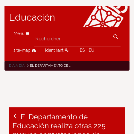
Educación
Menu
site-map
Identifiant
ES
EU
DÍA A DÍA
EL DEPARTAMENTO DE EDUCACIÓN REALIZA OTRAS 225 NUEVAS CONTRATACIONES DE PERSONAL DOCENTE
El Departamento de
Educación realiza otras 225