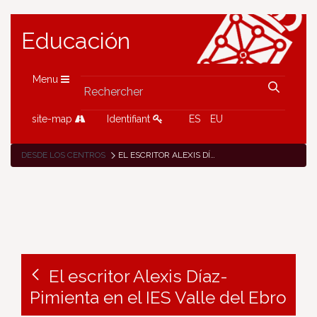
Educación
Menu
site-map
Identifiant
ES
EU
DESDE LOS CENTROS
EL ESCRITOR ALEXIS DÍAZ-PIMIENTA EN EL IES VALLE DEL EBRO
El escritor Alexis Díaz-
Pimienta en el IES Valle del Ebro