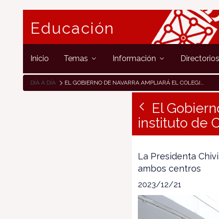
Educación
Inicio
Temas
Información
Directorio
DÍA A DÍA
EL GOBIERNO DE NAVARRA AMPLIARÁ EL COLEGIO PÚBLICO Y EL INSTITUTO DE CINTRUÉNIGO
El Gobiern
instituto de 
La Presidenta Chivi
ambos centros
2023/12/21