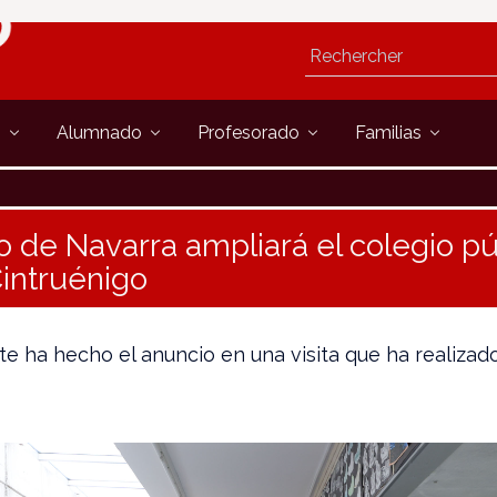
s
Alumnado
Profesorado
Familias
o de Navarra ampliará el colegio púb
Cintruénigo
te ha hecho el anuncio en una visita que ha realiza