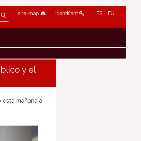
site-map
Identifiant
ES
EU
lico y el
do esta mañana a