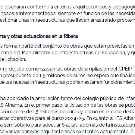
e diseñarán conforme a criterios arquitectónicos y pedagóg
minosos e interconectados, siempre en función de las necesi
estionar unas infraestructuras que llevan arrastrando proble
a y otras actuaciones en la Ribera
s forman parte del conjunto de obras que están previstas en
dentro del Plan Director de Infraestructuras de Educación, y
e licitación.
o 19 de julio comenzaban las obras de ampliación del CPEIP T
n presupuesto de 1,5 millones de euros, se espera que finali
que las nuevas infraestructuras podrían estar en funcionamien
ha abordado la ampliación tanto del colegio público de infant
S Alhama. En el primer caso, la licitación de las obras se pub
n importe de 1,5 millones de euros y, como en el caso de Ca
estar operativas para el curso 2024-25. En cuanto al IES Alham
nta semisótano para adecuar 6 aulas, además de la instalació
alvar las barreras arquitectónicas existentes actualmente. E