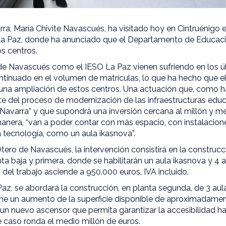
ra, María Chivite Navascués, ha visitado hoy en Cintruénigo 
a Paz, donde ha anunciado que el Departamento de Educació
s centros.
de Navascués como el IESO La Paz vienen sufriendo en los ú
tinuado en el volumen de matrículas, lo que ha hecho que 
una ampliación de estos centros. Una actuación que, como h
rte del proceso de modernización de las infraestructuras ed
avarra” y que supondrá una inversión cercana al millón y m
manera, “van a poder contar con más espacio, con instalacio
 tecnología, como un aula ikasnova”.
tero de Navascués, la intervención consistirá en la construcci
ta baja y primera, donde se habilitarán un aula ikasnova y 4 au
del trabajo asciende a 950.000 euros, IVA incluido.
az, se abordará la construcción, en planta segunda, de 3 aula
ne un aumento de la superficie disponible de aproximadam
 un nuevo ascensor que permita garantizar la accesibilidad h
e caso ronda el medio millón de euros.