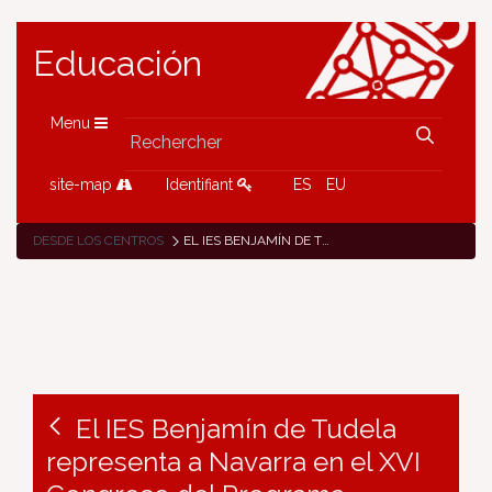
Educación
Menu
site-map
Identifiant
ES
EU
DESDE LOS CENTROS
EL IES BENJAMÍN DE TUDELA REPRESENTA A NAVARRA EN EL XVI CONGRESO DEL PROGRAMA INVESTIGA EN EL CSIC
El IES Benjamín de Tudela
representa a Navarra en el XVI