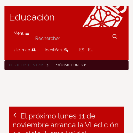
Educación
Menu
site-map
Identifiant
ES
EU
DESDE LOS CENTROS
EL PRÓXIMO LUNES 11 DE NOVIEMBRE ARRANCA LA VI EDICIÓN DEL CICLO ‘HAMAIKA’ DEL CONSERVATORIO SUPERIOR DE MÚSICA DE NAVARRA
El próximo lunes 11 de
noviembre arranca la VI edición