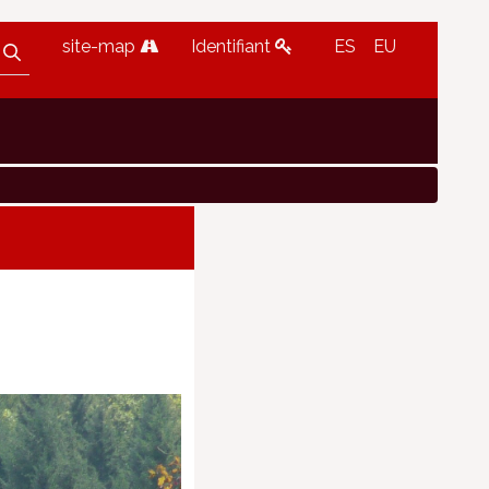
site-map
Identifiant
ES
EU