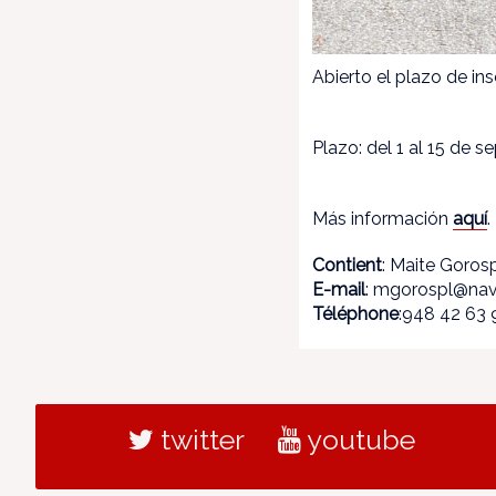
Abierto el plazo de ins
Plazo: del 1 al 15 de 
Más información
aquí
.
Contient
: Maite Goros
E-mail
: mgorospl@nav
Téléphone
:948 42 63 
twitter
youtube