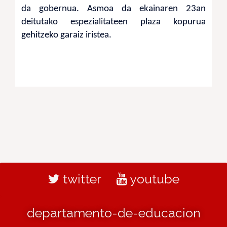
da gobernua. Asmoa da ekainaren 23an
deitutako espezialitateen plaza kopurua
gehitzeko garaiz iristea.
twitter
youtube
departamento-de-educacion