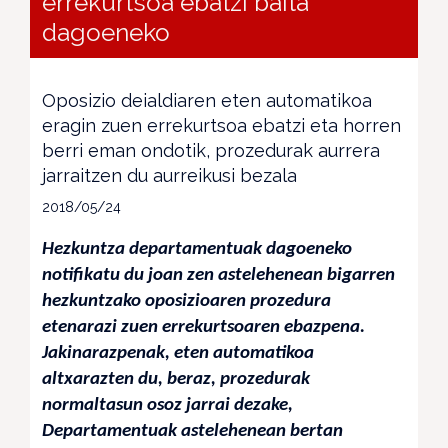
errekurtsoa ebatzi baita
dagoeneko
Oposizio deialdiaren eten automatikoa
eragin zuen errekurtsoa ebatzi eta horren
berri eman ondotik, prozedurak aurrera
jarraitzen du aurreikusi bezala
2018/05/24
Hezkuntza departamentuak dagoeneko
notifikatu du joan zen astelehenean bigarren
hezkuntzako oposizioaren prozedura
etenarazi zuen errekurtsoaren ebazpena.
Jakinarazpenak, eten automatikoa
altxarazten du, beraz, prozedurak
normaltasun osoz jarrai dezake,
Departamentuak astelehenean bertan