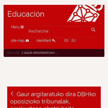
Educación
Menu
site-map
Identifiant
ES
EU
DÍA A DÍA
GAUR ARGITARATUKO DIRA DBHKO OPOSIZIOKO TRIBUNALAK, ERREKURTSOA EBATZI BAITA DAGOENEKO
Gaur argitaratuko dira DBHko
oposizioko tribunalak,