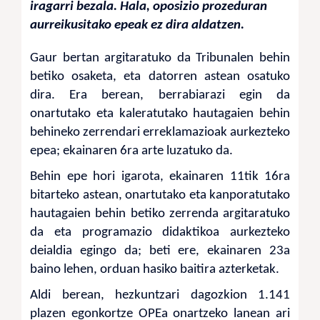
iragarri bezala. Hala, oposizio prozeduran
aurreikusitako epeak ez dira aldatzen.
Gaur bertan argitaratuko da Tribunalen behin
betiko osaketa, eta datorren astean osatuko
dira. Era berean, berrabiarazi egin da
onartutako eta kaleratutako hautagaien behin
behineko zerrendari erreklamazioak aurkezteko
epea; ekainaren 6ra arte luzatuko da.
Behin epe hori igarota, ekainaren 11tik 16ra
bitarteko astean, onartutako eta kanporatutako
hautagaien behin betiko zerrenda argitaratuko
da eta programazio didaktikoa aurkezteko
deialdia egingo da; beti ere, ekainaren 23a
baino lehen, orduan hasiko baitira azterketak.
Aldi berean, hezkuntzari dagozkion 1.141
plazen egonkortze OPEa onartzeko lanean ari